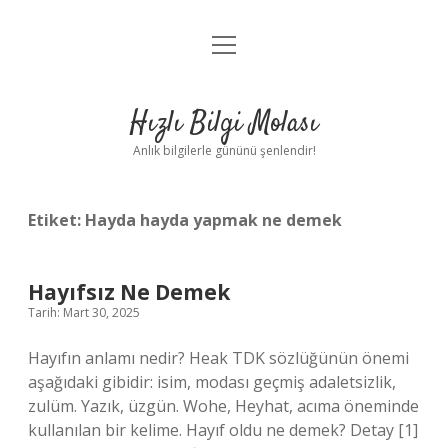
menüyü
Anasayfa
aç
Gizlilik Politikası
Hızlı Bilgi Molası
Yasal Uyarı
Anlık bilgilerle gününü şenlendir!
Hakkımızda
Etiket:
Hayda hayda yapmak ne demek
Hayıfsız Ne Demek
Tarih: Mart 30, 2025
Hayıfın anlamı nedir? Heak TDK sözlüğünün önemi
aşağıdaki gibidir: isim, modası geçmiş adaletsizlik,
zulüm. Yazık, üzgün. Wohe, Heyhat, acıma öneminde
kullanılan bir kelime. Hayıf oldu ne demek? Detay [1]