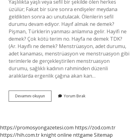
Yaşlılıkta yaşlı veya sefil bir şekilde ölen herkes
üzülür; Fakat bir süre sonra endişeler meydana
geldikten sonra acı unutulacak. Ölenlerin sefil
durumu devam ediyor. Hayıf almak ne demek?
Pişman, Türklerin yanması anlamına gelir. Hayifi ne
demek? Çok kötü terim no. Hayfa ne demek TDK?
(Ar. Hayıflı ne demek? Menstrüasyon, adet durumu,
adet kanaması, menstrüasyon ve menstruasyon gibi
terimlerle de gerçekleştirilen menstruasyon
durumu, sağlıklı kadının rahminden düzenli
aralıklarda ergenlik çağına akan kan…
Hayıfsız
Devamını okuyun
Yorum Bırak
Ne
Demek
https://promosyongazetesi.com
https://zod.com.tr
https://hih.com.tr
knight online
nttgame
Sitemap