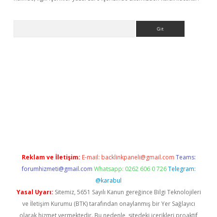
Arama
dcasino giriş
Reklam ve İletişim:
E-mail:
backlinkpaneli@gmail.com
Teams:
forumhizmeti@gmail.com
Whatsapp: 0262 606 0 726
Telegram:
@karabul
Yasal Uyarı:
Sitemiz, 5651 Sayılı Kanun gereğince Bilgi Teknolojileri
ve İletişim Kurumu (BTK) tarafından onaylanmış bir Yer Sağlayıcı
olarak hizmet vermektedir. Bu nedenle, sitedeki içerikleri proaktif