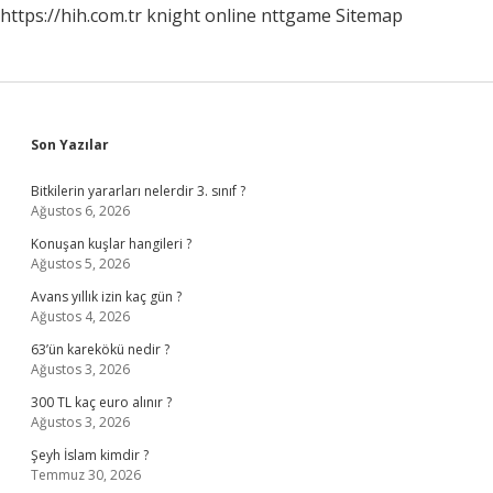
https://hih.com.tr
knight online
nttgame
Sitemap
Sidebar
Son Yazılar
Bitkilerin yararları nelerdir 3. sınıf ?
Ağustos 6, 2026
Konuşan kuşlar hangileri ?
Ağustos 5, 2026
Avans yıllık izin kaç gün ?
Ağustos 4, 2026
63’ün karekökü nedir ?
Ağustos 3, 2026
300 TL kaç euro alınır ?
Ağustos 3, 2026
Şeyh İslam kimdir ?
Temmuz 30, 2026