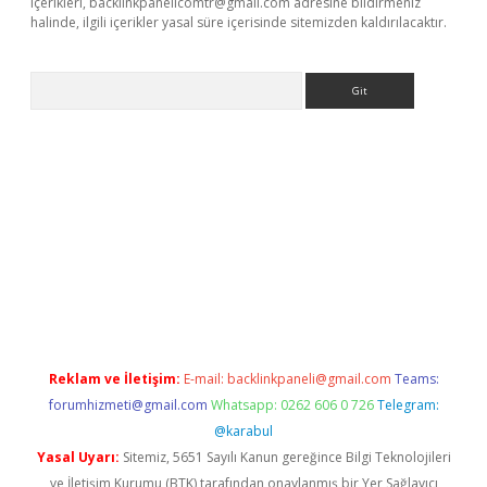
içerikleri,
backlinkpanelicomtr@gmail.com
adresine bildirmeniz
halinde, ilgili içerikler yasal süre içerisinde sitemizden kaldırılacaktır.
Arama
dcasino giriş
Reklam ve İletişim:
E-mail:
backlinkpaneli@gmail.com
Teams:
forumhizmeti@gmail.com
Whatsapp: 0262 606 0 726
Telegram:
@karabul
Yasal Uyarı:
Sitemiz, 5651 Sayılı Kanun gereğince Bilgi Teknolojileri
ve İletişim Kurumu (BTK) tarafından onaylanmış bir Yer Sağlayıcı