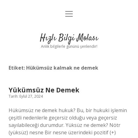
menüyü
Anasayfa
aç
Gizlilik Politikası
Hızlı Bilgi Molası
Yasal Uyarı
Anlık bilgilerle gününü şenlendir!
Hakkımızda
Etiket:
Hükümsüz kalmak ne demek
Yükümsüz Ne Demek
Tarih: Eylül 27, 2024
Hükümsüz ne demek hukuk? Bu, bir hukuki işlemin
çeşitli nedenlerle geçersiz olduğu veya geçersiz
sayılabileceği durumdur. Yüksüz ne demek? Nötr
(yüksüz) nesne Bir nesne üzerindeki pozitif (+)