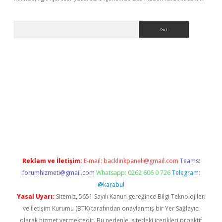
Arama
ş
Reklam ve İletişim:
E-mail:
backlinkpaneli@gmail.com
Teams:
forumhizmeti@gmail.com
Whatsapp: 0262 606 0 726
Telegram:
@karabul
Yasal Uyarı:
Sitemiz, 5651 Sayılı Kanun gereğince Bilgi Teknolojileri
ve İletişim Kurumu (BTK) tarafından onaylanmış bir Yer Sağlayıcı
olarak hizmet vermektedir. Bu nedenle, sitedeki içerikleri proaktif