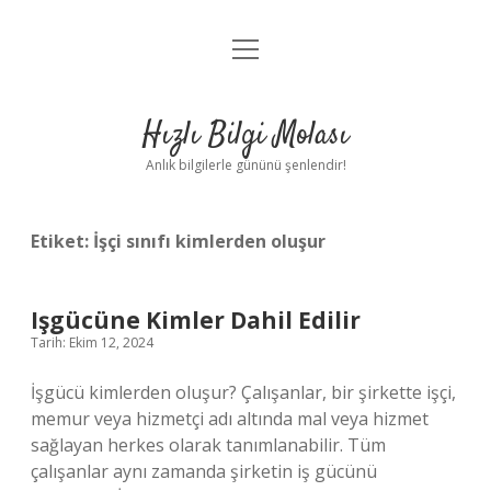
menüyü
Anasayfa
aç
Gizlilik Politikası
Hızlı Bilgi Molası
Yasal Uyarı
Anlık bilgilerle gününü şenlendir!
Hakkımızda
Etiket:
İşçi sınıfı kimlerden oluşur
Işgücüne Kimler Dahil Edilir
Tarih: Ekim 12, 2024
İşgücü kimlerden oluşur? Çalışanlar, bir şirkette işçi,
memur veya hizmetçi adı altında mal veya hizmet
sağlayan herkes olarak tanımlanabilir. Tüm
çalışanlar aynı zamanda şirketin iş gücünü