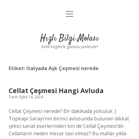
menüyü
Anasayfa
aç
Gizlilik Politikası
Hızlı Bilgi Molası
Yasal Uyarı
Anlık bilgilerle gününü şenlendir!
Hakkımızda
Etiket:
Italyada Aşk Çeşmesi nerede
Cellat Çeşmesi Hangi Avluda
Tarih: Eylül 14, 2024
Cellat Çeşmesi nerede? Bir dakikada yolculuk |
Topkapı Sarayı’nın birinci avlusunda bulunan dikkat
çekici sanat eserlerinden biri de Cellat Çeşmesi’dir.
Cellatların neden mezar tasi olmaz? Bu mallar yılda