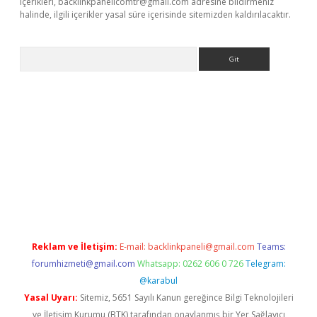
içerikleri,
backlinkpanelicomtr@gmail.com
adresine bildirmeniz
halinde, ilgili içerikler yasal süre içerisinde sitemizden kaldırılacaktır.
Arama
dcasino giriş
Reklam ve İletişim:
E-mail:
backlinkpaneli@gmail.com
Teams:
forumhizmeti@gmail.com
Whatsapp: 0262 606 0 726
Telegram:
@karabul
Yasal Uyarı:
Sitemiz, 5651 Sayılı Kanun gereğince Bilgi Teknolojileri
ve İletişim Kurumu (BTK) tarafından onaylanmış bir Yer Sağlayıcı