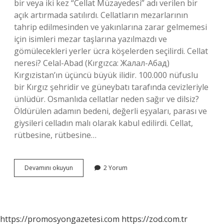
bir veya iki kez “Cellat Müzayedesi” adı verilen bir
açık artırmada satılırdı. Cellatların mezarlarının
tahrip edilmesinden ve yakınlarına zarar gelmemesi
için isimleri mezar taşlarına yazılmazdı ve
gömülecekleri yerler ücra köşelerden seçilirdi. Cellat
neresi? Celal-Abad (Kırgızca: Жалал-Абад)
Kırgızistan’ın üçüncü büyük ilidir. 100.000 nüfuslu
bir Kırgız şehridir ve güneybatı tarafında cevizleriyle
ünlüdür. Osmanlıda cellatlar neden sağır ve dilsiz?
Öldürülen adamın bedeni, değerli eşyaları, parası ve
giysileri celladın malı olarak kabul edilirdi. Cellat,
rütbesine, rütbesine…
Cellat
Devamını okuyun
2 Yorum
Çeşmesi
Hangi
Avluda
https://promosyongazetesi.com
https://zod.com.tr