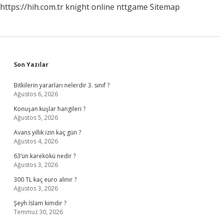
https://hih.com.tr
knight online
nttgame
Sitemap
Sidebar
Son Yazılar
Bitkilerin yararları nelerdir 3. sınıf ?
Ağustos 6, 2026
Konuşan kuşlar hangileri ?
Ağustos 5, 2026
Avans yıllık izin kaç gün ?
Ağustos 4, 2026
63’ün karekökü nedir ?
Ağustos 3, 2026
300 TL kaç euro alınır ?
Ağustos 3, 2026
Şeyh İslam kimdir ?
Temmuz 30, 2026