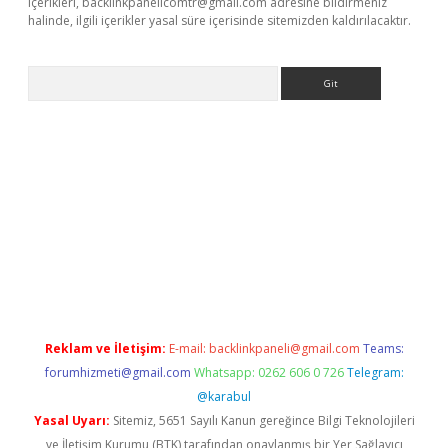
içerikleri,
backlinkpanelicomtr@gmail.com
adresine bildirmeniz
halinde, ilgili içerikler yasal süre içerisinde sitemizden kaldırılacaktır.
Arama
vdcasino giriş
Reklam ve İletişim:
E-mail:
backlinkpaneli@gmail.com
Teams:
forumhizmeti@gmail.com
Whatsapp: 0262 606 0 726
Telegram:
@karabul
Yasal Uyarı:
Sitemiz, 5651 Sayılı Kanun gereğince Bilgi Teknolojileri
ve İletişim Kurumu (BTK) tarafından onaylanmış bir Yer Sağlayıcı