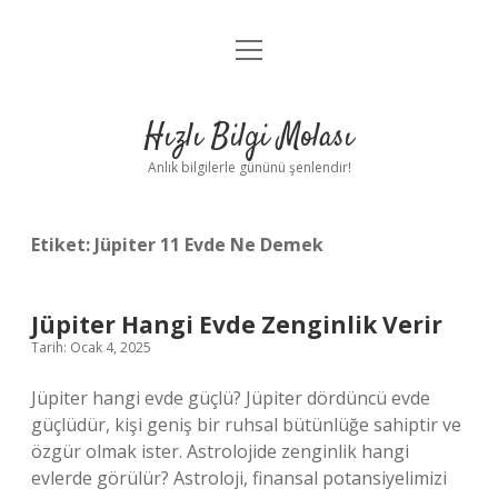
menüyü
Anasayfa
aç
Gizlilik Politikası
Hızlı Bilgi Molası
Yasal Uyarı
Anlık bilgilerle gününü şenlendir!
Hakkımızda
Etiket:
Jüpiter 11 Evde Ne Demek
Jüpiter Hangi Evde Zenginlik Verir
Tarih: Ocak 4, 2025
Jüpiter hangi evde güçlü? Jüpiter dördüncü evde
güçlüdür, kişi geniş bir ruhsal bütünlüğe sahiptir ve
özgür olmak ister. Astrolojide zenginlik hangi
evlerde görülür? Astroloji, finansal potansiyelimizi