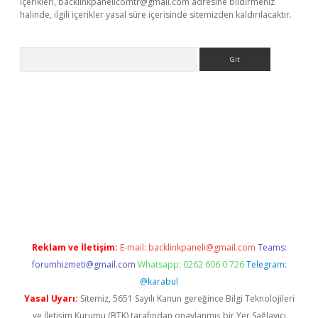
içerikleri,
backlinkpanelicomtr@gmail.com
adresine bildirmeniz
halinde, ilgili içerikler yasal süre içerisinde sitemizden kaldırılacaktır.
Arama
dcasino giriş
Reklam ve İletişim:
E-mail:
backlinkpaneli@gmail.com
Teams:
forumhizmeti@gmail.com
Whatsapp: 0262 606 0 726
Telegram:
@karabul
Yasal Uyarı:
Sitemiz, 5651 Sayılı Kanun gereğince Bilgi Teknolojileri
ve İletişim Kurumu (BTK) tarafından onaylanmış bir Yer Sağlayıcı