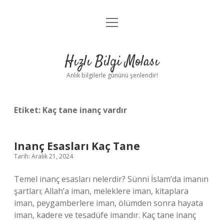
menüyü
Anasayfa
aç
Gizlilik Politikası
Hızlı Bilgi Molası
Yasal Uyarı
Anlık bilgilerle gününü şenlendir!
Hakkımızda
Etiket:
Kaç tane inanç vardır
Inanç Esasları Kaç Tane
Tarih: Aralık 21, 2024
Temel inanç esasları nelerdir? Sünni İslam’da imanın
şartları; Allah’a iman, meleklere iman, kitaplara
iman, peygamberlere iman, ölümden sonra hayata
iman, kadere ve tesadüfe imandır. Kaç tane inanç