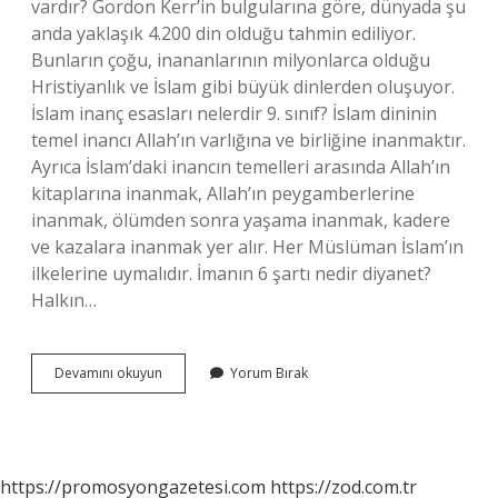
vardır? Gordon Kerr’in bulgularına göre, dünyada şu
anda yaklaşık 4.200 din olduğu tahmin ediliyor.
Bunların çoğu, inananlarının milyonlarca olduğu
Hristiyanlık ve İslam gibi büyük dinlerden oluşuyor.
İslam inanç esasları nelerdir 9. sınıf? İslam dininin
temel inancı Allah’ın varlığına ve birliğine inanmaktır.
Ayrıca İslam’daki inancın temelleri arasında Allah’ın
kitaplarına inanmak, Allah’ın peygamberlerine
inanmak, ölümden sonra yaşama inanmak, kadere
ve kazalara inanmak yer alır. Her Müslüman İslam’ın
ilkelerine uymalıdır. İmanın 6 şartı nedir diyanet?
Halkın…
Inanç
Devamını okuyun
Yorum Bırak
Esasları
Kaç
Tane
https://promosyongazetesi.com
https://zod.com.tr