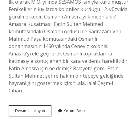
ilk olarak M.Ö. yılında SESAMOS ismiyle kurulmuştur.
Fenikelilerin kıyılarda koloniler kurduğu 12. yüzyılda
görülmektedir. Osmanlı Amasra’yı kimden aldı?
Amasra Kuşatması, Fatih Sultan Mehmed
komutasındaki Osmanlı ordusu ile Sadrazam Veli
Mahmud Paşa komutasındaki Osmanlı
donanmasının 1460 yılında Ceneviz kolonisi
Amasra’yı ele geçirerek Osmanlı topraklarına
katmasıyla sonuçlanan bir kara ve deniz harekâtıdır.
Fatih Amasra için ne demiş? Rivayete göre, Fatih
Sultan Mehmet şehre hakim bir tepeye geldiğinde
hayranlığını göstermek için: “Lala, lala! Çeşm-i
Cihan…
Amasra
Devamını okuyun
Yorum Bırak
Nereden
Ayrıldı