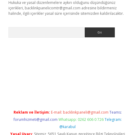
Hukuka ve yasal düzenlemelere aykırı olduğunu düşündüğünüz
içerikleri,
backlinkpanelicomtr@gmail.com
adresine bildirmeniz
halinde, ilgili içerikler yasal süre içerisinde sitemizden kaldırılacaktır.
Arama
iş
Reklam ve İletişim:
E-mail:
backlinkpaneli@gmail.com
Teams:
forumhizmeti@gmail.com
Whatsapp: 0262 606 0 726
Telegram:
@karabul
Yasal Uyarı:
Sitemiz, 5651 Sayılı Kanun gereğince Bilgi Teknolojileri