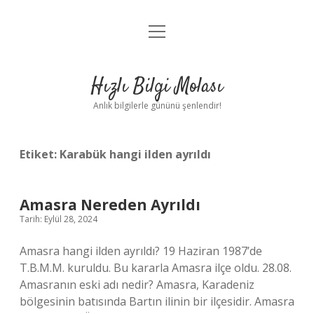
menüyü
Anasayfa
aç
Gizlilik Politikası
Hızlı Bilgi Molası
Yasal Uyarı
Anlık bilgilerle gününü şenlendir!
Hakkımızda
Etiket:
Karabük hangi ilden ayrıldı
Amasra Nereden Ayrıldı
Tarih: Eylül 28, 2024
Amasra hangi ilden ayrıldı? 19 Haziran 1987’de
T.B.M.M. kuruldu. Bu kararla Amasra ilçe oldu. 28.08.
Amasranın eski adı nedir? Amasra, Karadeniz
bölgesinin batısında Bartın ilinin bir ilçesidir. Amasra