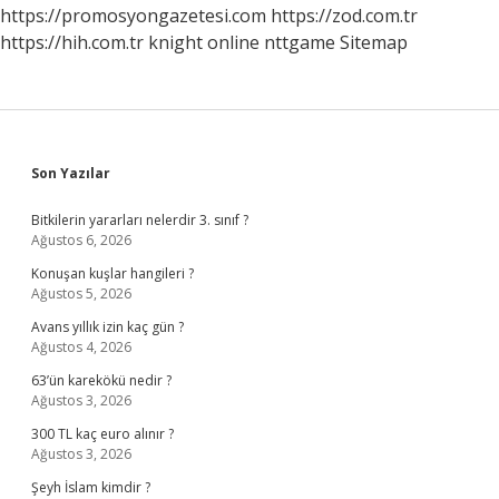
https://promosyongazetesi.com
https://zod.com.tr
https://hih.com.tr
knight online
nttgame
Sitemap
Sidebar
Son Yazılar
Bitkilerin yararları nelerdir 3. sınıf ?
Ağustos 6, 2026
Konuşan kuşlar hangileri ?
Ağustos 5, 2026
Avans yıllık izin kaç gün ?
Ağustos 4, 2026
63’ün karekökü nedir ?
Ağustos 3, 2026
300 TL kaç euro alınır ?
Ağustos 3, 2026
Şeyh İslam kimdir ?