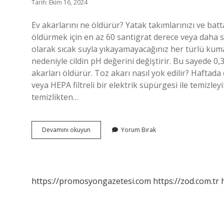
Tarih: Ekim 16, 2024
Ev akarlarını ne öldürür? Yatak takımlarınızı ve batt
öldürmek için en az 60 santigrat derece veya daha sı
olarak sıcak suyla yıkayamayacağınız her türlü kumaşı
nedeniyle cildin pH değerini değiştirir. Bu sayede 
akarları öldürür. Toz akarı nasıl yok edilir? Haftada
veya HEPA filtreli bir elektrik süpürgesi ile temizley
temizlikten…
Karbonat
Devamını okuyun
Yorum Bırak
Akarları
Öldürür
Mü
https://promosyongazetesi.com
https://zod.com.tr