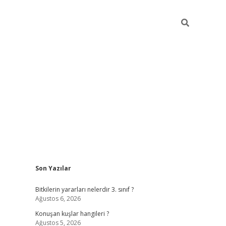
Sidebar
Son Yazılar
vdcasino gi
Bitkilerin yararları nelerdir 3. sınıf ?
Ağustos 6, 2026
Konuşan kuşlar hangileri ?
Ağustos 5, 2026