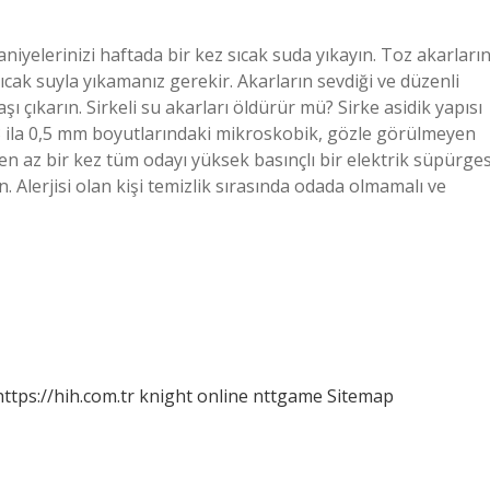
aniyelerinizi haftada bir kez sıcak suda yıkayın. Toz akarların
cak suyla yıkamanız gerekir. Akarların sevdiği ve düzenli
 çıkarın. Sirkeli su akarları öldürür mü? Sirke asidik yapısı
0,3 ila 0,5 mm boyutlarındaki mikroskobik, gözle görülmeyen
 en az bir kez tüm odayı yüksek basınçlı bir elektrik süpürges
in. Alerjisi olan kişi temizlik sırasında odada olmamalı ve
https://hih.com.tr
knight online
nttgame
Sitemap