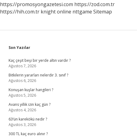
https://promosyongazetesi.com
https://zod.com.tr
https://hih.com.tr
knight online
nttgame
Sitemap
Sidebar
Son Yazılar
Kaç çeşit beşi bir yerde altın vardır ?
Ağustos 7, 2026
Bitkilerin yararları nelerdir 3. sınıf ?
Ağustos 6, 2026
Konuşan kuşlar hangileri ?
Ağustos 5, 2026
Avans yıllık izin kaç gün ?
Ağustos 4, 2026
63’ün karekökü nedir ?
Ağustos 3, 2026
300 TL kaç euro alınır ?