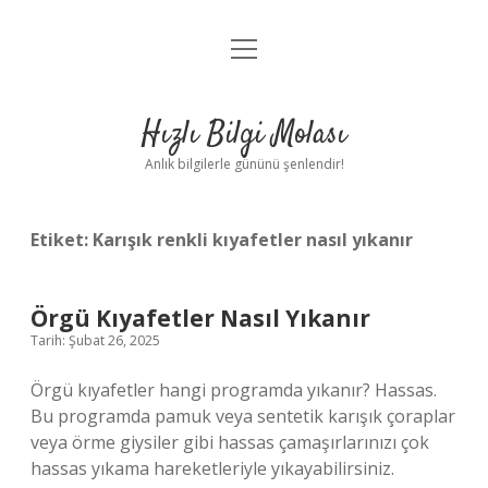
menüyü
Anasayfa
aç
Gizlilik Politikası
Hızlı Bilgi Molası
Yasal Uyarı
Anlık bilgilerle gününü şenlendir!
Hakkımızda
Etiket:
Karışık renkli kıyafetler nasıl yıkanır
Örgü Kıyafetler Nasıl Yıkanır
Tarih: Şubat 26, 2025
Örgü kıyafetler hangi programda yıkanır? Hassas.
Bu programda pamuk veya sentetik karışık çoraplar
veya örme giysiler gibi hassas çamaşırlarınızı çok
hassas yıkama hareketleriyle yıkayabilirsiniz.