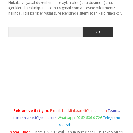
Hukuka ve yasal düzenlemelere aykırı olduğunu düşündüğünüz
içerikleri,
backlinkpanelicomtr@gmail.com
adresine bildirmeniz
halinde, ilgili içerikler yasal süre içerisinde sitemizden kaldırılacaktır.
Arama
dcasino giriş
Reklam ve İletişim:
E-mail:
backlinkpaneli@gmail.com
Teams:
forumhizmeti@gmail.com
Whatsapp: 0262 606 0 726
Telegram:
@karabul
Yasal Uyarı:
Sitemiz, 5651 Sayılı Kanun gereğince Bilgi Teknolojileri