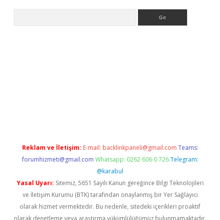
Arama
dcasino giriş
Reklam ve İletişim:
E-mail:
backlinkpaneli@gmail.com
Teams:
forumhizmeti@gmail.com
Whatsapp: 0262 606 0 726
Telegram:
@karabul
Yasal Uyarı:
Sitemiz, 5651 Sayılı Kanun gereğince Bilgi Teknolojileri
ve İletişim Kurumu (BTK) tarafından onaylanmış bir Yer Sağlayıcı
olarak hizmet vermektedir. Bu nedenle, sitedeki içerikleri proaktif
olarak denetleme veya araştırma yükümlülüğümüz bulunmamaktadır.