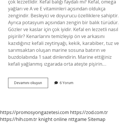
çok lezzetlidir. Kefal balığı faydalı mı? Kefal, omega
yağları ve A ve E vitaminleri açısından oldukça
zengindir. Besleyici ve doyurucu özelliklere sahiptir.
Ayrıca potasyum açısından zengin bir balık türüdür.
Gözler ve kaslar için çok iyidir. Kefal en lezzetli nasıl
pişirilir? Kenarlarını temizleyip ön ve arkasını
kazıdığınız kefali zeytinyağı, kekik, karabiber, tuz ve
sarımsaktan oluşan marine sosuna batırın ve
buzdolabında 1 saat dinlendirin. Marine ettiğiniz
kefali yağlanmış ızgarada orta ateşte pişirin.…
Kefal
Devamını okuyun
6 Yorum
Nasıl
Bir
Balık
Türüdür
https://promosyongazetesi.com
https://zod.com.tr
https://hih.com.tr
knight online
nttgame
Sitemap