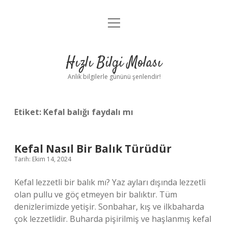
menüyü
Anasayfa
aç
Gizlilik Politikası
Hızlı Bilgi Molası
Yasal Uyarı
Anlık bilgilerle gününü şenlendir!
Hakkımızda
Etiket:
Kefal balığı faydalı mı
Kefal Nasıl Bir Balık Türüdür
Tarih: Ekim 14, 2024
Kefal lezzetli bir balık mı? Yaz ayları dışında lezzetli
olan pullu ve göç etmeyen bir balıktır. Tüm
denizlerimizde yetişir. Sonbahar, kış ve ilkbaharda
çok lezzetlidir. Buharda pişirilmiş ve haşlanmış kefal