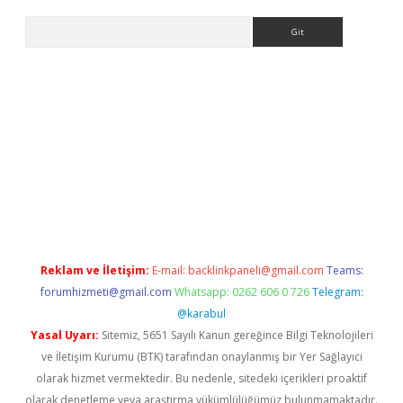
Arama
dcasino giriş
Reklam ve İletişim:
E-mail:
backlinkpaneli@gmail.com
Teams:
forumhizmeti@gmail.com
Whatsapp: 0262 606 0 726
Telegram:
@karabul
Yasal Uyarı:
Sitemiz, 5651 Sayılı Kanun gereğince Bilgi Teknolojileri
ve İletişim Kurumu (BTK) tarafından onaylanmış bir Yer Sağlayıcı
olarak hizmet vermektedir. Bu nedenle, sitedeki içerikleri proaktif
olarak denetleme veya araştırma yükümlülüğümüz bulunmamaktadır.