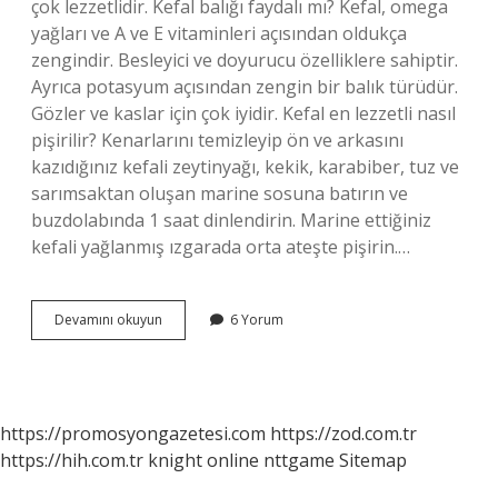
çok lezzetlidir. Kefal balığı faydalı mı? Kefal, omega
yağları ve A ve E vitaminleri açısından oldukça
zengindir. Besleyici ve doyurucu özelliklere sahiptir.
Ayrıca potasyum açısından zengin bir balık türüdür.
Gözler ve kaslar için çok iyidir. Kefal en lezzetli nasıl
pişirilir? Kenarlarını temizleyip ön ve arkasını
kazıdığınız kefali zeytinyağı, kekik, karabiber, tuz ve
sarımsaktan oluşan marine sosuna batırın ve
buzdolabında 1 saat dinlendirin. Marine ettiğiniz
kefali yağlanmış ızgarada orta ateşte pişirin.…
Kefal
Devamını okuyun
6 Yorum
Nasıl
Bir
Balık
Türüdür
https://promosyongazetesi.com
https://zod.com.tr
https://hih.com.tr
knight online
nttgame
Sitemap