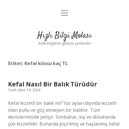
menüyü
Anasayfa
aç
Gizlilik Politikası
Hızlı Bilgi Molası
Yasal Uyarı
Anlık bilgilerle gününü şenlendir!
Hakkımızda
Etiket:
Kefal kilosu kaç TL
Kefal Nasıl Bir Balık Türüdür
Tarih: Ekim 14, 2024
Kefal lezzetli bir balık mı? Yaz ayları dışında lezzetli
olan pullu ve göç etmeyen bir balıktır. Tüm
denizlerimizde yetişir. Sonbahar, kış ve ilkbaharda
çok lezzetlidir. Buharda pişirilmiş ve haşlanmış kefal