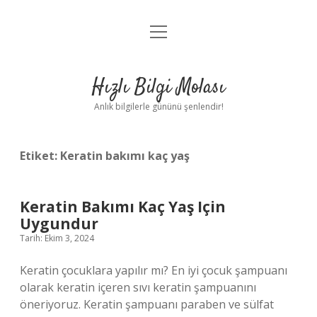
menüyü
Anasayfa
aç
Gizlilik Politikası
Hızlı Bilgi Molası
Yasal Uyarı
Anlık bilgilerle gününü şenlendir!
Hakkımızda
Etiket:
Keratin bakımı kaç yaş
Keratin Bakımı Kaç Yaş Için
Uygundur
Tarih: Ekim 3, 2024
Keratin çocuklara yapılır mı? En iyi çocuk şampuanı
olarak keratin içeren sıvı keratin şampuanını
öneriyoruz. Keratin şampuanı paraben ve sülfat