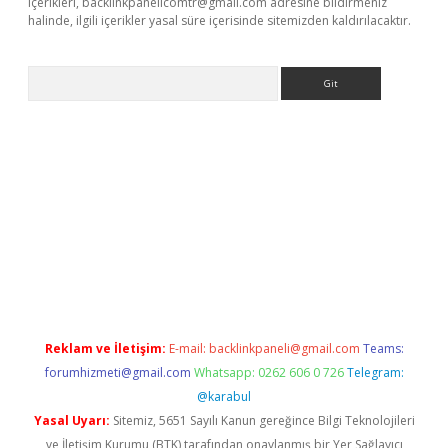
içerikleri,
backlinkpanelicomtr@gmail.com
adresine bildirmeniz
halinde, ilgili içerikler yasal süre içerisinde sitemizden kaldırılacaktır.
Arama
vdcasino giriş
Reklam ve İletişim:
E-mail:
backlinkpaneli@gmail.com
Teams:
forumhizmeti@gmail.com
Whatsapp: 0262 606 0 726
Telegram:
@karabul
Yasal Uyarı:
Sitemiz, 5651 Sayılı Kanun gereğince Bilgi Teknolojileri
ve İletişim Kurumu (BTK) tarafından onaylanmış bir Yer Sağlayıcı