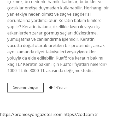
içermez, bu nedenle hamile kadınlar, bebekler ve
çocuklar endişe duymadan kullanabilir. Herhangi bir
yan etkiye neden olmaz ve saç ve saç derisi
sorunlarına yardımcı olur. Keratin bakım kimlere
yapılır? Keratin bakımı, özellikle kıvırcık veya dış
etkenlerden zarar görmüş saçları düzleştirme,
yumuşatma ve canlandırma işlemidir. Keratin,
vücutta doğal olarak üretilen bir proteindir, ancak
aynı zamanda diyet takviyeleri veya yiyecekler
yoluyla da elde edilebilir. Kuaförde keratin bakımı
kaç TL? Keratin bakımı için kuaför fiyatları nelerdir?
1000 TL ile 3000 TL arasında değişmektedir.…
Keratin
Devamını okuyun
14 Yorum
Bakımı
Kaç
Yaş
Için
Uygundur
https://promosyongazetesi.com
https://zod.com.tr