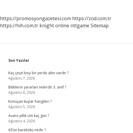
Ne
Kadar
Karbonhidrat
https://promosyongazetesi.com
https://zod.com.tr
Almalı
https://hih.com.tr
knight online
nttgame
Sitemap
Sidebar
Son Yazılar
Kaç çeşit beşi bir yerde altın vardır ?
Ağustos 7, 2026
Bitkilerin yararları nelerdir 3. sınıf ?
Ağustos 6, 2026
Konuşan kuşlar hangileri ?
Ağustos 5, 2026
Avans yıllık izin kaç gün ?
Ağustos 4, 2026
63’ün karekökü nedir ?