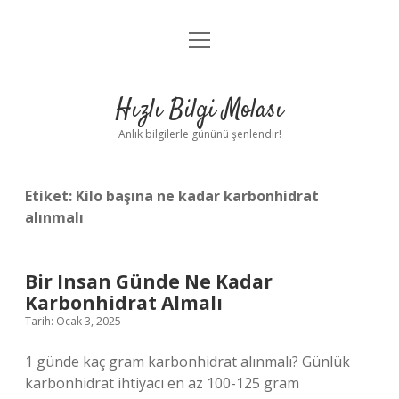
menüyü
Anasayfa
aç
Gizlilik Politikası
Hızlı Bilgi Molası
Yasal Uyarı
Anlık bilgilerle gününü şenlendir!
Hakkımızda
Etiket:
Kilo başına ne kadar karbonhidrat
alınmalı
Bir Insan Günde Ne Kadar
Karbonhidrat Almalı
Tarih: Ocak 3, 2025
1 günde kaç gram karbonhidrat alınmalı? Günlük
karbonhidrat ihtiyacı en az 100-125 gram