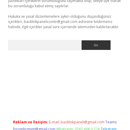
yazdıkları içeriklerin sorumluluğunu taşımakta olup, siteye üye olarak
bu sorumluluğu kabul etmiş sayılırlar.
Hukuka ve yasal düzenlemelere aykırı olduğunu düşündüğünüz
içerikleri,
backlinkpanelicomtr@gmail.com
adresine bildirmeniz
halinde, ilgili içerikler yasal süre içerisinde sitemizden kaldırılacaktır.
Arama
dcasino giriş
Reklam ve İletişim:
E-mail:
backlinkpaneli@gmail.com
Teams:
forumhizmeti@gmail.com
Whatsapp: 0262 606 0 726
Telegram: