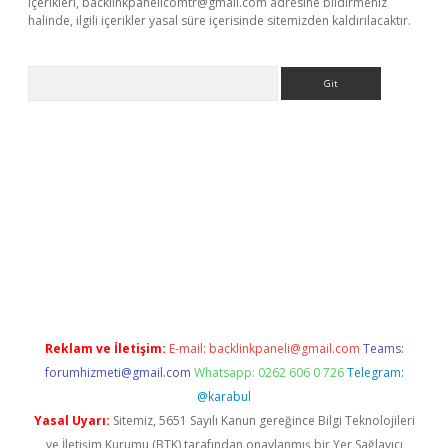
içerikleri,
backlinkpanelicomtr@gmail.com
adresine bildirmeniz
halinde, ilgili içerikler yasal süre içerisinde sitemizden kaldırılacaktır.
Arama
dcasino giriş
Reklam ve İletişim:
E-mail:
backlinkpaneli@gmail.com
Teams:
forumhizmeti@gmail.com
Whatsapp: 0262 606 0 726
Telegram:
@karabul
Yasal Uyarı:
Sitemiz, 5651 Sayılı Kanun gereğince Bilgi Teknolojileri
ve İletişim Kurumu (BTK) tarafından onaylanmış bir Yer Sağlayıcı