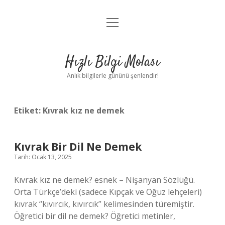
menüyü
Anasayfa
aç
Gizlilik Politikası
Hızlı Bilgi Molası
Yasal Uyarı
Anlık bilgilerle gününü şenlendir!
Hakkımızda
Etiket:
Kıvrak kız ne demek
Kıvrak Bir Dil Ne Demek
Tarih: Ocak 13, 2025
Kıvrak kız ne demek? esnek – Nişanyan Sözlüğü.
Orta Türkçe’deki (sadece Kıpçak ve Oğuz lehçeleri)
kıvrak “kıvırcık, kıvırcık” kelimesinden türemiştir.
Öğretici bir dil ne demek? Öğretici metinler,