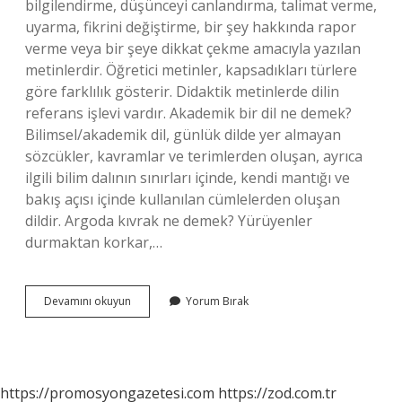
bilgilendirme, düşünceyi canlandırma, talimat verme,
uyarma, fikrini değiştirme, bir şey hakkında rapor
verme veya bir şeye dikkat çekme amacıyla yazılan
metinlerdir. Öğretici metinler, kapsadıkları türlere
göre farklılık gösterir. Didaktik metinlerde dilin
referans işlevi vardır. Akademik bir dil ne demek?
Bilimsel/akademik dil, günlük dilde yer almayan
sözcükler, kavramlar ve terimlerden oluşan, ayrıca
ilgili bilim dalının sınırları içinde, kendi mantığı ve
bakış açısı içinde kullanılan cümlelerden oluşan
dildir. Argoda kıvrak ne demek? Yürüyenler
durmaktan korkar,…
Kıvrak
Devamını okuyun
Yorum Bırak
Bir
Dil
Ne
Demek
https://promosyongazetesi.com
https://zod.com.tr