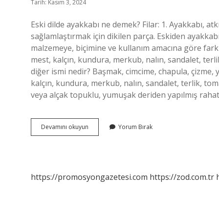
Tarih: Kasım 3, 2024
Eski dilde ayakkabı ne demek? Filar: 1. Ayakkabı, atkı
sağlamlaştırmak için dikilen parça. Eskiden ayakkab
malzemeye, biçimine ve kullanım amacına göre farklı i
mest, kalçın, kundura, merkub, nalın, sandalet, terl
diğer ismi nedir? Başmak, cimcime, chapula, çizme, ya
kalçın, kundura, merkub, nalın, sandalet, terlik, to
veya alçak topuklu, yumuşak deriden yapılmış rahat
Ayakkabı
Devamını okuyun
Yorum Bırak
Osmanlıca
Ne
Demek
https://promosyongazetesi.com
https://zod.com.tr