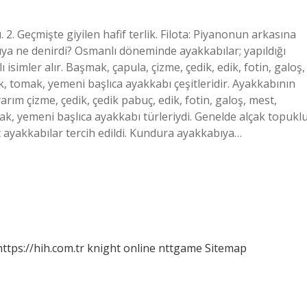
. 2. Geçmişte giyilen hafif terlik. Filota: Piyanonun arkasına
ıya ne denirdi? Osmanlı döneminde ayakkabılar; yapıldığı
simler alır. Başmak, çapula, çizme, çedik, edik, fotin, galoş,
ik, tomak, yemeni başlıca ayakkabı çeşitleridir. Ayakkabının
rım çizme, çedik, çedik pabuç, edik, fotin, galoş, mest,
mak, yemeni başlıca ayakkabı türleriydi. Genelde alçak topukl
 ayakkabılar tercih edildi. Kundura ayakkabıya…
https://hih.com.tr
knight online
nttgame
Sitemap