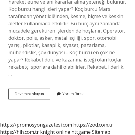
hareket etme ve ani kararlar alma yeteneği bulunur.
Koç burcu hangi işleri yapar? Koç burcu Mars
tarafından yönetildiğinden, kesme, biçme ve keskin
aletler kullanmada etkilidir. Bu burç aynı zamanda
mücadele gerektiren işlerden de hoşlanır. Operatör,
doktor, polis, asker, metal işçiliği, spor, otomobil
yarışı, pilotlar, kasaplık, siyaset, pazarlama,
mühendislik, şov dünyası… Koç burcu en çok ne
yapar? Rekabet dolu ve kazanma isteği olan koçlar
rekabetçi sporlara dahil olabilirler. Rekabet, liderlik,
…
Koç
Devamını okuyun
Yorum Bırak
Burcu
Ne
Işe
Yarar
https://promosyongazetesi.com
https://zod.com.tr
https://hih.com.tr
knight online
nttgame
Sitemap