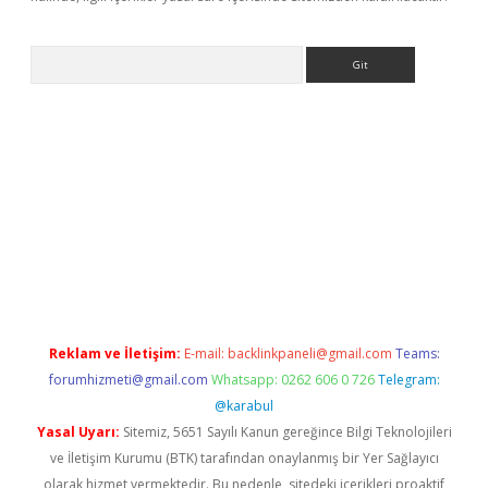
Arama
dcasino giriş
Reklam ve İletişim:
E-mail:
backlinkpaneli@gmail.com
Teams:
forumhizmeti@gmail.com
Whatsapp: 0262 606 0 726
Telegram:
@karabul
Yasal Uyarı:
Sitemiz, 5651 Sayılı Kanun gereğince Bilgi Teknolojileri
ve İletişim Kurumu (BTK) tarafından onaylanmış bir Yer Sağlayıcı
olarak hizmet vermektedir. Bu nedenle, sitedeki içerikleri proaktif