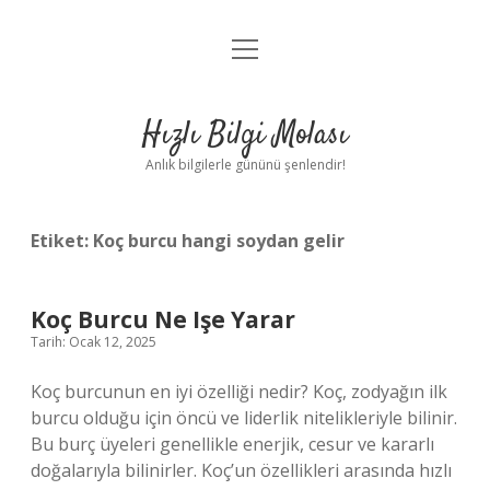
menüyü
Anasayfa
aç
Gizlilik Politikası
Hızlı Bilgi Molası
Yasal Uyarı
Anlık bilgilerle gününü şenlendir!
Hakkımızda
Etiket:
Koç burcu hangi soydan gelir
Koç Burcu Ne Işe Yarar
Tarih: Ocak 12, 2025
Koç burcunun en iyi özelliği nedir? Koç, zodyağın ilk
burcu olduğu için öncü ve liderlik nitelikleriyle bilinir.
Bu burç üyeleri genellikle enerjik, cesur ve kararlı
doğalarıyla bilinirler. Koç’un özellikleri arasında hızlı