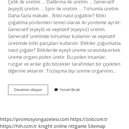
Çelik ile üretim. … Daldırma ile üretim. … Generatif
(eşeyli) üretim. … Spor ile üretim. … Tohumla üretim.
Daha fazla makale… Bitki nasıl çoğaltılır? Bitki
çoğaltma yöntemleri temel olarak iki yönteme ayrılır:
Generatif (eşeyli) ve vejetatif (eşeysiz) üretim.
Generatif üretimde tohumlar kullanılır ve vejetatif
üretimde bitki parçaları kullanılır. Bitkiler çoğunlukla
nasıl çoğalır? Bitkilerde eşeyli üreme sırasında erkek
üreme organı polen üretir. Bu polen insanlar,
rüzgar ve arılar gibi böcekler tarafından bir çiçekten
diğerine aktarılır. Tozlaşma dişi üreme organının…
Süs
Devamını okuyun
Yorum Bırak
Bitkileri
Nasıl
Çoğalır
https://promosyongazetesi.com
https://zod.com.tr
https://hih.com.tr
knight online
nttgame
Sitemap