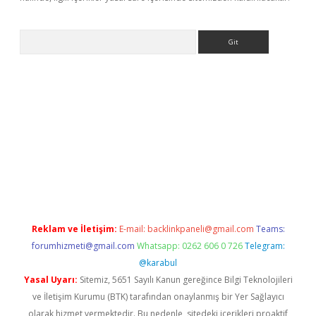
Arama
vdcasino giriş
Reklam ve İletişim:
E-mail:
backlinkpaneli@gmail.com
Teams:
forumhizmeti@gmail.com
Whatsapp: 0262 606 0 726
Telegram:
@karabul
Yasal Uyarı:
Sitemiz, 5651 Sayılı Kanun gereğince Bilgi Teknolojileri
ve İletişim Kurumu (BTK) tarafından onaylanmış bir Yer Sağlayıcı
olarak hizmet vermektedir. Bu nedenle, sitedeki içerikleri proaktif