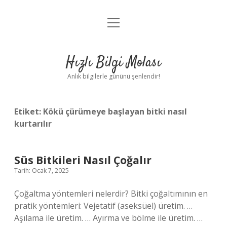
menüyü
Anasayfa
aç
Gizlilik Politikası
Hızlı Bilgi Molası
Yasal Uyarı
Anlık bilgilerle gününü şenlendir!
Hakkımızda
Etiket:
Kökü çürümeye başlayan bitki nasıl
kurtarılır
Süs Bitkileri Nasıl Çoğalır
Tarih: Ocak 7, 2025
Çoğaltma yöntemleri nelerdir? Bitki çoğaltımının en
pratik yöntemleri: Vejetatif (aseksüel) üretim. …
Aşılama ile üretim. … Ayırma ve bölme ile üretim. …