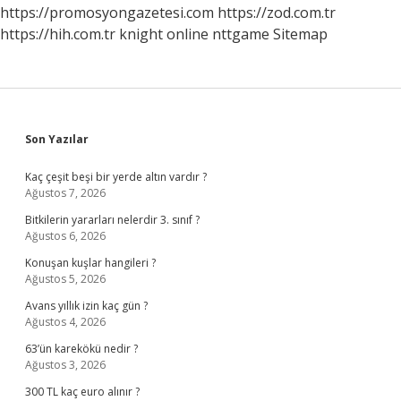
https://promosyongazetesi.com
https://zod.com.tr
https://hih.com.tr
knight online
nttgame
Sitemap
Sidebar
Son Yazılar
Kaç çeşit beşi bir yerde altın vardır ?
Ağustos 7, 2026
Bitkilerin yararları nelerdir 3. sınıf ?
Ağustos 6, 2026
Konuşan kuşlar hangileri ?
Ağustos 5, 2026
Avans yıllık izin kaç gün ?
Ağustos 4, 2026
63’ün karekökü nedir ?
Ağustos 3, 2026
300 TL kaç euro alınır ?