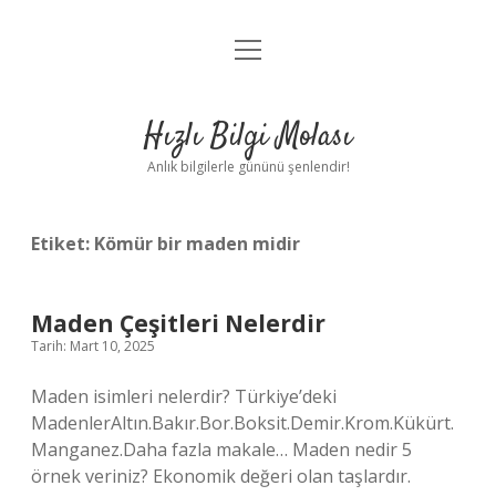
menüyü
Anasayfa
aç
Gizlilik Politikası
Hızlı Bilgi Molası
Yasal Uyarı
Anlık bilgilerle gününü şenlendir!
Hakkımızda
Etiket:
Kömür bir maden midir
Maden Çeşitleri Nelerdir
Tarih: Mart 10, 2025
Maden isimleri nelerdir? Türkiye’deki
MadenlerAltın.Bakır.Bor.Boksit.Demir.Krom.Kükürt.
Manganez.Daha fazla makale… Maden nedir 5
örnek veriniz? Ekonomik değeri olan taşlardır.