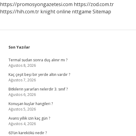
Ilkesinin
https://promosyongazetesi.com
https://zod.com.tr
Bir
https://hih.com.tr
knight online
nttgame
Sitemap
Gereğidir
Sidebar
Son Yazılar
Termal sudan sonra duş alınır mı ?
Ağustos 8, 2026
Kaç çeşit beşi bir yerde altın vardır ?
Ağustos 7, 2026
Bitkilerin yararları nelerdir 3. sınıf ?
Ağustos 6, 2026
Konuşan kuşlar hangileri ?
Ağustos 5, 2026
Avans yıllık izin kaç gün ?
Ağustos 4, 2026
63’ün karekökü nedir ?