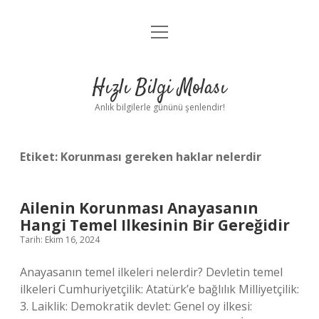
menüyü
Anasayfa
aç
Gizlilik Politikası
Hızlı Bilgi Molası
Yasal Uyarı
Anlık bilgilerle gününü şenlendir!
Hakkımızda
Etiket:
Korunması gereken haklar nelerdir
Ailenin Korunması Anayasanın
Hangi Temel Ilkesinin Bir Gereğidir
Tarih: Ekim 16, 2024
Anayasanın temel ilkeleri nelerdir? Devletin temel
ilkeleri Cumhuriyetçilik: Atatürk’e bağlılık Milliyetçilik:
3. Laiklik: Demokratik devlet: Genel oy ilkesi: