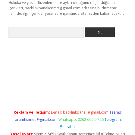
Hukuka ve yasal düzenlemelere aykırı olduğunu düşündüğünüz
içerikleri,
backlinkpanelicomtr@gmail.com
adresine bildirmeniz
halinde, ilgili içerikler yasal süre içerisinde sitemizden kaldırılacaktır.
Arama
dcasino giriş
Reklam ve İletişim:
E-mail:
backlinkpaneli@gmail.com
Teams:
forumhizmeti@gmail.com
Whatsapp: 0262 606 0 726
Telegram:
@karabul
Yasal Uyarı:
Sitemiz, 5651 Sayılı Kanun gereğince Bilgi Teknolojileri