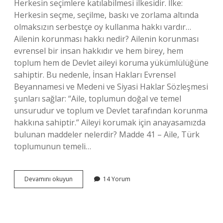
Herkesin seçimlere katılabilmesi ilkesidir. İlke:
Herkesin seçme, seçilme, baskı ve zorlama altında
olmaksızın serbestçe oy kullanma hakkı vardır…
Ailenin korunması hakkı nedir? Ailenin korunması
evrensel bir insan hakkıdır ve hem birey, hem
toplum hem de Devlet aileyi koruma yükümlülüğüne
sahiptir. Bu nedenle, İnsan Hakları Evrensel
Beyannamesi ve Medeni ve Siyasi Haklar Sözleşmesi
şunları sağlar: “Aile, toplumun doğal ve temel
unsurudur ve toplum ve Devlet tarafından korunma
hakkına sahiptir.” Aileyi korumak için anayasamızda
bulunan maddeler nelerdir? Madde 41 – Aile, Türk
toplumunun temeli…
Ailenin
Devamını okuyun
14 Yorum
Korunması
Anayasanın
Hangi
Temel