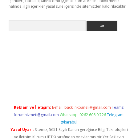
içerikleri,
backlinkpanelicomtr@gmail.com
adresine bildirmeniz
halinde, ilgili içerikler yasal süre içerisinde sitemizden kaldırılacaktır.
Arama
dcasino giriş
Reklam ve İletişim:
E-mail:
backlinkpaneli@gmail.com
Teams:
forumhizmeti@gmail.com
Whatsapp: 0262 606 0 726
Telegram:
@karabul
Yasal Uyarı:
Sitemiz, 5651 Sayılı Kanun gereğince Bilgi Teknolojileri
ve İletişim Kurumu (BTK) tarafından onaylanmış bir Yer Sağlayıcı