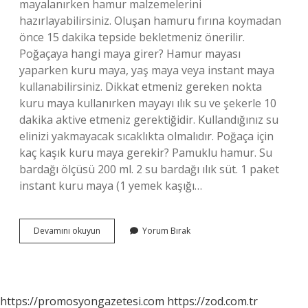
mayalanırken hamur malzemelerini
hazırlayabilirsiniz. Oluşan hamuru fırına koymadan
önce 15 dakika tepside bekletmeniz önerilir.
Poğaçaya hangi maya girer? Hamur mayası
yaparken kuru maya, yaş maya veya instant maya
kullanabilirsiniz. Dikkat etmeniz gereken nokta
kuru maya kullanırken mayayı ılık su ve şekerle 10
dakika aktive etmeniz gerektiğidir. Kullandığınız su
elinizi yakmayacak sıcaklıkta olmalıdır. Poğaça için
kaç kaşık kuru maya gerekir? Pamuklu hamur. Su
bardağı ölçüsü 200 ml. 2 su bardağı ılık süt. 1 paket
instant kuru maya (1 yemek kaşığı…
Poğaçaya
Devamını okuyun
Yorum Bırak
Kuru
Maya
Olur
Mu
https://promosyongazetesi.com
https://zod.com.tr