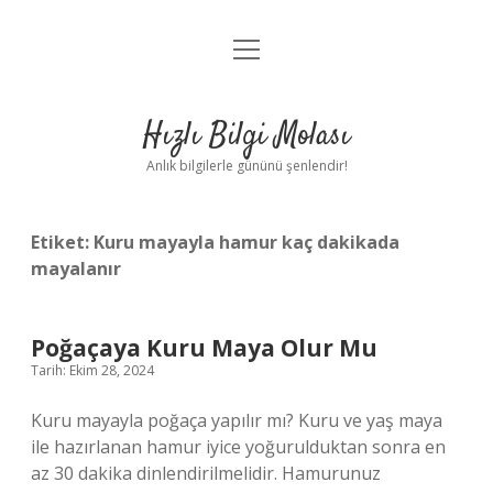
menüyü
Anasayfa
aç
Gizlilik Politikası
Hızlı Bilgi Molası
Yasal Uyarı
Anlık bilgilerle gününü şenlendir!
Hakkımızda
Etiket:
Kuru mayayla hamur kaç dakikada
mayalanır
Poğaçaya Kuru Maya Olur Mu
Tarih: Ekim 28, 2024
Kuru mayayla poğaça yapılır mı? Kuru ve yaş maya
ile hazırlanan hamur iyice yoğurulduktan sonra en
az 30 dakika dinlendirilmelidir. Hamurunuz