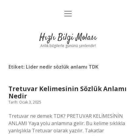
menüyü
Anasayfa
aç
Gizlilik Politikası
Hızlı Bilgi Molası
Yasal Uyarı
Anlık bilgilerle gününü şenlendir!
Hakkımızda
Etiket:
Lider nedir sözlük anlamı TDK
Tretuvar Kelimesinin Sözlük Anlamı
Nedir
Tarih: Ocak 3, 2025
Tretuvar ne demek TDK? PRETUVAR KELİMESİNİN
ANLAMI Yaya yolu anlamına gelir. Bu kelime sıklıkla
yanlışlıkla Tretuvar olarak yazılır. Takatlar