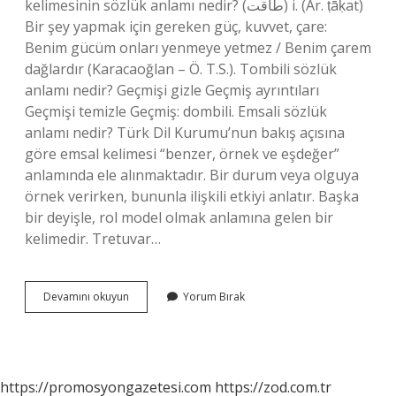
kelimesinin sözlük anlamı nedir? (ﻃﺎﻗﺖ) i. (Ar. ṭāḳat)
Bir şey yapmak için gereken güç, kuvvet, çare:
Benim gücüm onları yenmeye yetmez / Benim çarem
dağlardır (Karacaoğlan – Ö. T.S.). Tombili sözlük
anlamı nedir? Geçmişi gizle Geçmiş ayrıntıları
Geçmişi temizle Geçmiş: dombili. Emsali sözlük
anlamı nedir? Türk Dil Kurumu’nun bakış açısına
göre emsal kelimesi “benzer, örnek ve eşdeğer”
anlamında ele alınmaktadır. Bir durum veya olguya
örnek verirken, bununla ilişkili etkiyi anlatır. Başka
bir deyişle, rol model olmak anlamına gelen bir
kelimedir. Tretuvar…
Tretuvar
Devamını okuyun
Yorum Bırak
Kelimesinin
Sözlük
Anlamı
Nedir
https://promosyongazetesi.com
https://zod.com.tr