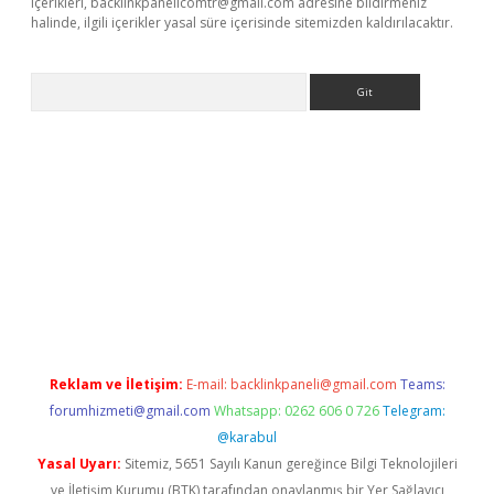
içerikleri,
backlinkpanelicomtr@gmail.com
adresine bildirmeniz
halinde, ilgili içerikler yasal süre içerisinde sitemizden kaldırılacaktır.
Arama
dcasino giriş
Reklam ve İletişim:
E-mail:
backlinkpaneli@gmail.com
Teams:
forumhizmeti@gmail.com
Whatsapp: 0262 606 0 726
Telegram:
@karabul
Yasal Uyarı:
Sitemiz, 5651 Sayılı Kanun gereğince Bilgi Teknolojileri
ve İletişim Kurumu (BTK) tarafından onaylanmış bir Yer Sağlayıcı