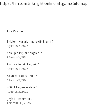
https://hih.com.tr
knight online
nttgame
Sitemap
Sidebar
Son Yazılar
Bitkilerin yararları nelerdir 3. sınıf ?
Ağustos 6, 2026
Konuşan kuşlar hangileri ?
Ağustos 5, 2026
Avans yıllık izin kaç gün ?
Ağustos 4, 2026
63’ün karekökü nedir ?
Ağustos 3, 2026
300 TL kaç euro alınır ?
Ağustos 3, 2026
Şeyh İslam kimdir ?
Temmuz 30, 2026