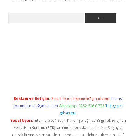
Arama
dcasino giriş
Reklam ve İletişim:
E-mail:
backlinkpaneli@gmail.com
Teams:
forumhizmeti@gmail.com
Whatsapp: 0262 606 0 726
Telegram:
@karabul
Yasal Uyarı:
Sitemiz, 5651 Sayılı Kanun gereğince Bilgi Teknolojileri
ve İletişim Kurumu (BTK) tarafından onaylanmış bir Yer Sağlayıcı
olarak hizmet vermektedir. Bu nedenle, sitedeki içerikleri proaktif