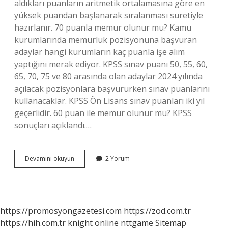
aldıkları puanların aritmetik ortalamasına göre en
yüksek puandan başlanarak sıralanması suretiyle
hazırlanır. 70 puanla memur olunur mu? Kamu
kurumlarında memurluk pozisyonuna başvuran
adaylar hangi kurumların kaç puanla işe alım
yaptığını merak ediyor. KPSS sınav puanı 50, 55, 60,
65, 70, 75 ve 80 arasında olan adaylar 2024 yılında
açılacak pozisyonlara başvururken sınav puanlarını
kullanacaklar. KPSS Ön Lisans sınav puanları iki yıl
geçerlidir. 60 puan ile memur olunur mu? KPSS
sonuçları açıklandı.…
80
Devamını okuyun
2 Yorum
Puanla
Gardiyan
Olunur
Mu
https://promosyongazetesi.com
https://zod.com.tr
https://hih.com.tr
knight online
nttgame
Sitemap