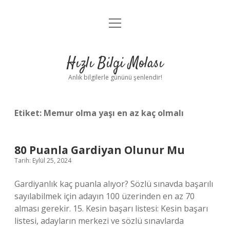
menüyü
Anasayfa
aç
Gizlilik Politikası
Hızlı Bilgi Molası
Yasal Uyarı
Anlık bilgilerle gününü şenlendir!
Hakkımızda
Etiket:
Memur olma yaşı en az kaç olmalı
80 Puanla Gardiyan Olunur Mu
Tarih: Eylül 25, 2024
Gardiyanlık kaç puanla alıyor? Sözlü sınavda başarılı
sayılabilmek için adayın 100 üzerinden en az 70
alması gerekir. 15. Kesin başarı listesi: Kesin başarı
listesi, adayların merkezi ve sözlü sınavlarda