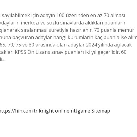
ı sayılabilmek için adayın 100 üzerinden en az 70 alması
i, adayların merkezi ve sözlü sınavlarda aldıkları puanların
lanarak sıralanması suretiyle hazırlanır. 70 puanla memur
na başvuran adaylar hangi kurumların kaç puanla işe alı
65, 70, 75 ve 80 arasında olan adaylar 2024 yılında açılacak
lar. KPSS Ön Lisans sınav puanları iki yıl geçerlidir. 60
ı.…
https://hih.com.tr
knight online
nttgame
Sitemap