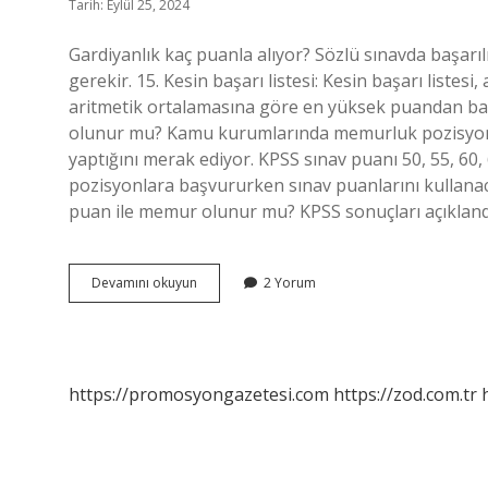
Tarih: Eylül 25, 2024
Gardiyanlık kaç puanla alıyor? Sözlü sınavda başarıl
gerekir. 15. Kesin başarı listesi: Kesin başarı listes
aritmetik ortalamasına göre en yüksek puandan baş
olunur mu? Kamu kurumlarında memurluk pozisyonu
yaptığını merak ediyor. KPSS sınav puanı 50, 55, 60, 
pozisyonlara başvururken sınav puanlarını kullanacak
puan ile memur olunur mu? KPSS sonuçları açıkland
80
Devamını okuyun
2 Yorum
Puanla
Gardiyan
Olunur
Mu
https://promosyongazetesi.com
https://zod.com.tr