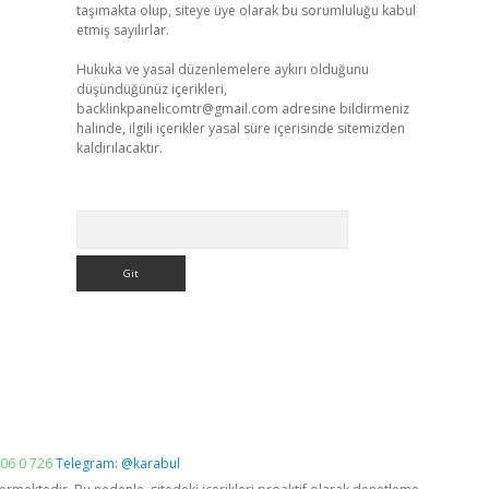
taşımakta olup, siteye üye olarak bu sorumluluğu kabul
etmiş sayılırlar.
Hukuka ve yasal düzenlemelere aykırı olduğunu
düşündüğünüz içerikleri,
backlinkpanelicomtr@gmail.com
adresine bildirmeniz
halinde, ilgili içerikler yasal süre içerisinde sitemizden
kaldırılacaktır.
Arama
06 0 726
Telegram: @karabul