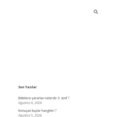
Sidebar
Son Yazılar
vdcasino g
Bitkilerin yararları nelerdir 3. sınıf ?
Ağustos 6, 2026
Konuşan kuşlar hangileri ?
Ağustos 5, 2026