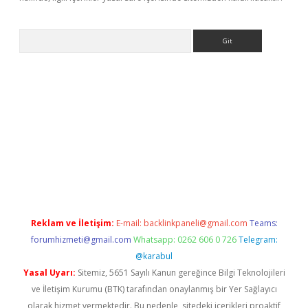
Arama
dcasino giriş
Reklam ve İletişim:
E-mail:
backlinkpaneli@gmail.com
Teams:
forumhizmeti@gmail.com
Whatsapp: 0262 606 0 726
Telegram:
@karabul
Yasal Uyarı:
Sitemiz, 5651 Sayılı Kanun gereğince Bilgi Teknolojileri
ve İletişim Kurumu (BTK) tarafından onaylanmış bir Yer Sağlayıcı
olarak hizmet vermektedir. Bu nedenle, sitedeki içerikleri proaktif