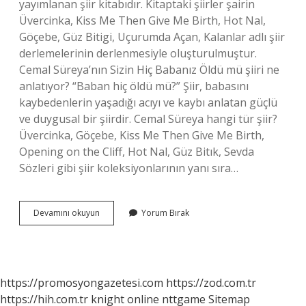
yayımlanan şiir kitabıdır. Kitaptaki şiirler şairin
Üvercinka, Kiss Me Then Give Me Birth, Hot Nal,
Göçebe, Güz Bitigi, Uçurumda Açan, Kalanlar adlı şiir
derlemelerinin derlenmesiyle oluşturulmuştur.
Cemal Süreya’nın Sizin Hiç Babanız Öldü mü şiiri ne
anlatıyor? “Baban hiç öldü mü?” Şiir, babasını
kaybedenlerin yaşadığı acıyı ve kaybı anlatan güçlü
ve duygusal bir şiirdir. Cemal Süreya hangi tür şiir?
Üvercinka, Göçebe, Kiss Me Then Give Me Birth,
Opening on the Cliff, Hot Nal, Güz Bitık, Sevda
Sözleri gibi şiir koleksiyonlarının yanı sıra…
Cemal
Devamını okuyun
Yorum Bırak
Süreya
Şiirleri
Nelerdir
https://promosyongazetesi.com
https://zod.com.tr
https://hih.com.tr
knight online
nttgame
Sitemap