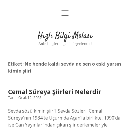
menüyü
Anasayfa
aç
Gizlilik Politikası
Hızlı Bilgi Molası
Yasal Uyarı
Anlık bilgilerle gününü şenlendir!
Hakkımızda
Etiket:
Ne bende kaldı sevda ne sen o eski yarsın
kimin şiiri
Cemal Süreya Şiirleri Nelerdir
Tarih: Ocak 12, 2025
Sevda sözü kimin şiiri? Sevda Sözleri, Cemal
Süreya’nın 1984’te Uçurmda Açan’la birlikte, 1990’da
ise Can Yayınları’ndan çıkan şiir derlemeleriyle