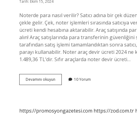
Tarih: Ekim 15, 2024
Noterde para nasıl verilir? Satıcı adına bir çek düzenl
çekle gelir. Çek, noter işlemleri sırasında satıcıya v
ücreti kendi hesabına aktarabilir. Araç satışında pa
alın! Araç satışlarında para transferinin güvenliğini
tarafından satış işlemi tamamlandıktan sonra satıcı, b
parayı kullanabilir. Noter araç devir ücreti 2024 ne k
1.489,36 TL’dir. Sıfır araçlarda noter devir ücreti…
Araç
Devamını okuyun
10 Yorum
Alırken
Para
Ne
Zaman
Verilir
https://promosyongazetesi.com
https://zod.com.tr