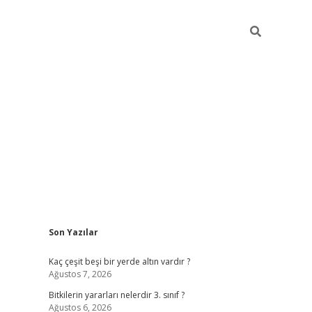
Sidebar
Son Yazılar
vdcasino 
Kaç çeşit beşi bir yerde altın vardır ?
Ağustos 7, 2026
Bitkilerin yararları nelerdir 3. sınıf ?
Ağustos 6, 2026