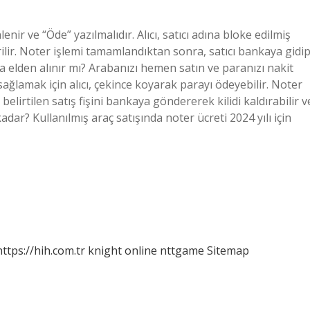
enir ve “Öde” yazılmalıdır. Alıcı, satıcı adına bloke edilmiş
erilir. Noter işlemi tamamlandıktan sonra, satıcı bankaya gidi
ra elden alınır mı? Arabanızı hemen satın ve paranızı nakit
 sağlamak için alıcı, çekince koyarak parayı ödeyebilir. Noter
elirtilen satış fişini bankaya göndererek kilidi kaldırabilir v
adar? Kullanılmış araç satışında noter ücreti 2024 yılı için
https://hih.com.tr
knight online
nttgame
Sitemap