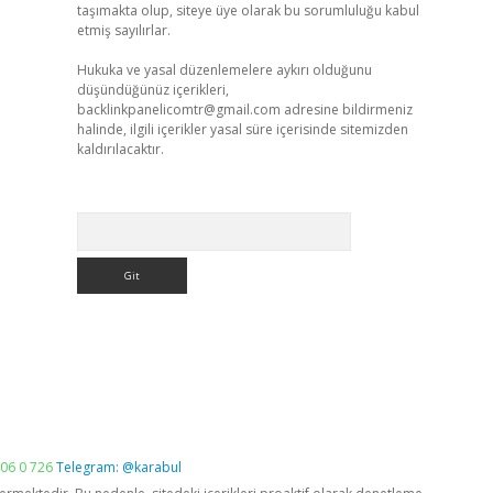
taşımakta olup, siteye üye olarak bu sorumluluğu kabul
etmiş sayılırlar.
Hukuka ve yasal düzenlemelere aykırı olduğunu
düşündüğünüz içerikleri,
backlinkpanelicomtr@gmail.com
adresine bildirmeniz
halinde, ilgili içerikler yasal süre içerisinde sitemizden
kaldırılacaktır.
Arama
06 0 726
Telegram: @karabul