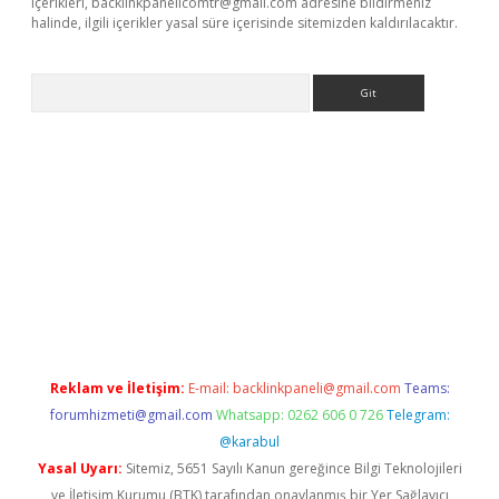
içerikleri,
backlinkpanelicomtr@gmail.com
adresine bildirmeniz
halinde, ilgili içerikler yasal süre içerisinde sitemizden kaldırılacaktır.
Arama
dcasino giriş
Reklam ve İletişim:
E-mail:
backlinkpaneli@gmail.com
Teams:
forumhizmeti@gmail.com
Whatsapp: 0262 606 0 726
Telegram:
@karabul
Yasal Uyarı:
Sitemiz, 5651 Sayılı Kanun gereğince Bilgi Teknolojileri
ve İletişim Kurumu (BTK) tarafından onaylanmış bir Yer Sağlayıcı