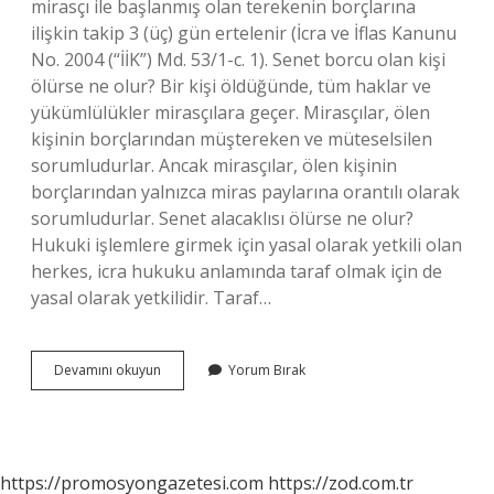
mirasçı ile başlanmış olan terekenin borçlarına
ilişkin takip 3 (üç) gün ertelenir (İcra ve İflas Kanunu
No. 2004 (“İİK”) Md. 53/1-c. 1). Senet borcu olan kişi
ölürse ne olur? Bir kişi öldüğünde, tüm haklar ve
yükümlülükler mirasçılara geçer. Mirasçılar, ölen
kişinin borçlarından müştereken ve müteselsilen
sorumludurlar. Ancak mirasçılar, ölen kişinin
borçlarından yalnızca miras paylarına orantılı olarak
sorumludurlar. Senet alacaklısı ölürse ne olur?
Hukuki işlemlere girmek için yasal olarak yetkili olan
herkes, icra hukuku anlamında taraf olmak için de
yasal olarak yetkilidir. Taraf…
Senet
Devamını okuyun
Yorum Bırak
Alacaklısı
Takipten
Önce
Ölürse
Ne
https://promosyongazetesi.com
https://zod.com.tr
Olur