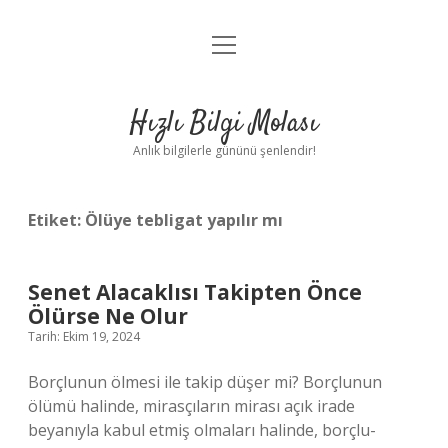
menüyü
Anasayfa
aç
Gizlilik Politikası
Hızlı Bilgi Molası
Yasal Uyarı
Anlık bilgilerle gününü şenlendir!
Hakkımızda
Etiket:
Ölüye tebligat yapılır mı
Senet Alacaklısı Takipten Önce
Ölürse Ne Olur
Tarih: Ekim 19, 2024
Borçlunun ölmesi ile takip düşer mi? Borçlunun
ölümü halinde, mirasçıların mirası açık irade
beyanıyla kabul etmiş olmaları halinde, borçlu-