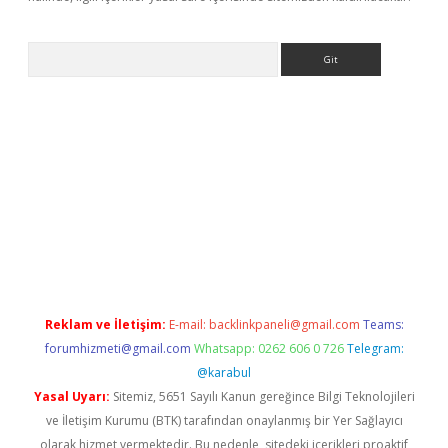
Arama
dcasino giriş
Reklam ve İletişim:
E-mail:
backlinkpaneli@gmail.com
Teams:
forumhizmeti@gmail.com
Whatsapp: 0262 606 0 726
Telegram:
@karabul
Yasal Uyarı:
Sitemiz, 5651 Sayılı Kanun gereğince Bilgi Teknolojileri
ve İletişim Kurumu (BTK) tarafından onaylanmış bir Yer Sağlayıcı
olarak hizmet vermektedir. Bu nedenle, sitedeki içerikleri proaktif