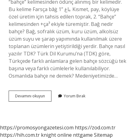
“bahçe” kelimesinden ödünç alınmış bir kelimedir.
Bu kelime Farsça bāġ باغ ​​​​​​​​”1. Kısmet, pay, köylüye
özel üretim için tahsis edilen toprak, 2. “Bahçe”
kelimesinden +ça³ ekiyle türemiştir. Bağ nedir
bahçe? Bağ, sofralık üzüm, kuru üzüm, alkolsüz
üzüm suyu ve şarap yapımında kullanılmak üzere
toplanan üzümlerin yetiştirildiği yerdir. Bahçe nasıl
yazılır TDK? Türk Dil Kurumu’na (TDK) göre,
Türkçede farklı anlamlara gelen bahçe sözcüğü tek
başına veya farklı cümlelerle kullanılabiliyor.
Osmanlıda bahçe ne demek? Medeniyetimizde…
Bahçe
Devamını okuyun
Yorum Bırak
Ne
Demek
Tdk
https://promosyongazetesi.com
https://zod.com.tr
https://hih.com.tr
knight online
nttgame
Sitemap