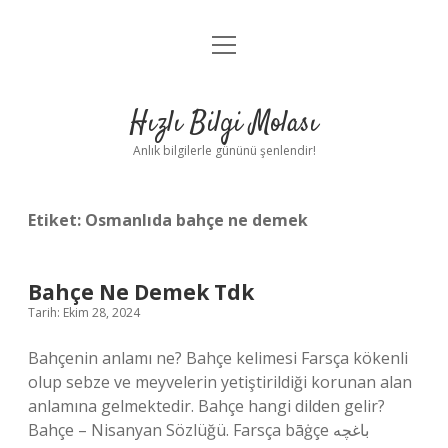
menüyü
Anasayfa
aç
Gizlilik Politikası
Hızlı Bilgi Molası
Yasal Uyarı
Anlık bilgilerle gününü şenlendir!
Hakkımızda
Etiket:
Osmanlıda bahçe ne demek
Bahçe Ne Demek Tdk
Tarih: Ekim 28, 2024
Bahçenin anlamı ne? Bahçe kelimesi Farsça kökenli
olup sebze ve meyvelerin yetiştirildiği korunan alan
anlamına gelmektedir. Bahçe hangi dilden gelir?
Bahçe – Nisanyan Sözlüğü. Farsça bāġçe باغچه