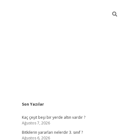
Sidebar
Son Yazılar
vdcasino g
Kaç çeşit beşi bir yerde altın vardır ?
Ağustos 7, 2026
Bitkilerin yararları nelerdir 3. sınıf ?
Ağustos 6, 2026