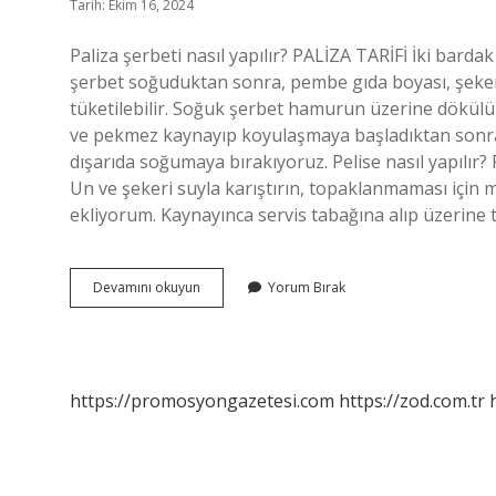
Tarih: Ekim 16, 2024
Paliza şerbeti nasıl yapılır? PALİZA TARİFİ İki bard
şerbet soğuduktan sonra, pembe gıda boyası, şeker
tüketilebilir. Soğuk şerbet hamurun üzerine dökülür. 
ve pekmez kaynayıp koyulaşmaya başladıktan sonra 10
dışarıda soğumaya bırakıyoruz. Pelise nasıl yapılır? P
Un ve şekeri suyla karıştırın, topaklanmaması için
ekliyorum. Kaynayınca servis tabağına alıp üzerine 
Paliza
Devamını okuyun
Yorum Bırak
Nasıl
Yapılır
https://promosyongazetesi.com
https://zod.com.tr