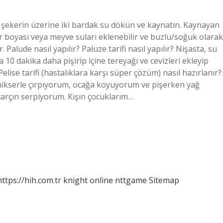
ak şekerin üzerine iki bardak su dökün ve kaynatın. Kaynayan
 boyası veya meyve suları eklenebilir ve buzlu/soğuk olarak
Palude nasıl yapılır? Paluze tarifi nasıl yapılır? Nişasta, su
 dakika daha pişirip içine tereyağı ve cevizleri ekleyip
elise tarifi (hastalıklara karşı süper çözüm) nasıl hazırlanır?
 mikserle çırpıyorum, ocağa koyuyorum ve pişerken yağ
tarçın serpiyorum. Kışın çocuklarım…
https://hih.com.tr
knight online
nttgame
Sitemap