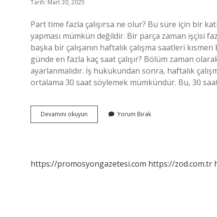
Tarih: Mart 30, 2025
Part time fazla çalışırsa ne olur? Bu süre için bir kat
yapması mümkün değildir. Bir parça zaman işçisi fazl
başka bir çalışanın haftalık çalışma saatleri kısmen
günde en fazla kaç saat çalışır? Bölüm zaman olarak 
ayarlanmalıdır. İş hukukundan sonra, haftalık çalışm
ortalama 30 saat söylemek mümkündür. Bu, 30 saat 
Part
Devamını okuyun
Yorum Bırak
Time
Fazla
Mesai
Olur
Mu
https://promosyongazetesi.com
https://zod.com.tr