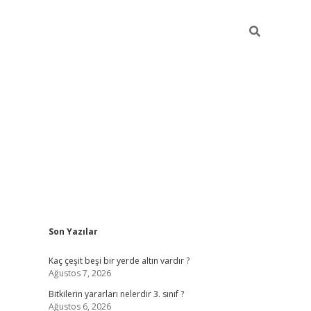
Sidebar
Son Yazılar
vdcasino gi
Kaç çeşit beşi bir yerde altın vardır ?
Ağustos 7, 2026
Bitkilerin yararları nelerdir 3. sınıf ?
Ağustos 6, 2026