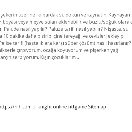
ak şekerin üzerine iki bardak su dökün ve kaynatın. Kaynayan
 boyası veya meyve suları eklenebilir ve buzlu/soğuk olarak
Palude nasıl yapılır? Paluze tarifi nasıl yapılır? Nişasta, su
 dakika daha pişirip içine tereyağı ve cevizleri ekleyip
elise tarifi (hastalıklara karşı süper çözüm) nasıl hazırlanır?
 mikserle çırpıyorum, ocağa koyuyorum ve pişerken yağ
tarçın serpiyorum. Kışın çocuklarım…
https://hih.com.tr
knight online
nttgame
Sitemap