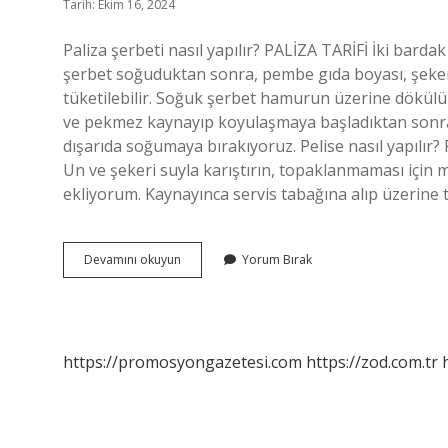
Tarih: Ekim 16, 2024
Paliza şerbeti nasıl yapılır? PALİZA TARİFİ İki bard
şerbet soğuduktan sonra, pembe gıda boyası, şeker
tüketilebilir. Soğuk şerbet hamurun üzerine dökülür. 
ve pekmez kaynayıp koyulaşmaya başladıktan sonra 10
dışarıda soğumaya bırakıyoruz. Pelise nasıl yapılır? P
Un ve şekeri suyla karıştırın, topaklanmaması için
ekliyorum. Kaynayınca servis tabağına alıp üzerine 
Paliza
Devamını okuyun
Yorum Bırak
Nasıl
Yapılır
https://promosyongazetesi.com
https://zod.com.tr