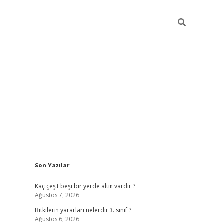
Sidebar
Son Yazılar
vdcasino g
Kaç çeşit beşi bir yerde altın vardır ?
Ağustos 7, 2026
Bitkilerin yararları nelerdir 3. sınıf ?
Ağustos 6, 2026