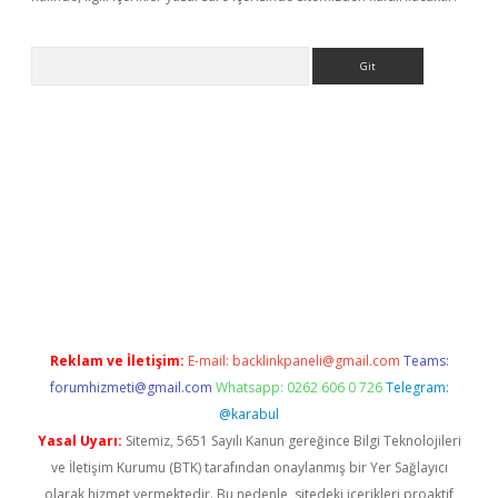
Arama
dcasino giriş
Reklam ve İletişim:
E-mail:
backlinkpaneli@gmail.com
Teams:
forumhizmeti@gmail.com
Whatsapp: 0262 606 0 726
Telegram:
@karabul
Yasal Uyarı:
Sitemiz, 5651 Sayılı Kanun gereğince Bilgi Teknolojileri
ve İletişim Kurumu (BTK) tarafından onaylanmış bir Yer Sağlayıcı
olarak hizmet vermektedir. Bu nedenle, sitedeki içerikleri proaktif