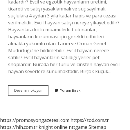
kadardır? Evcil ve egzotik hayvanların üretimi,
ticareti ve satışı yasaklanmalı ve suç sayılmalı,
suçlulara 4 aydan 3 yıla kadar hapis ve para cezası
verilmelidir. Evcil hayvan satışı nereye şikayet edilir?
Hayvanlara kötü muamelede bulunanlar,
hayvanların korunması için gerekli tedbirleri
almakla yükümlü olan Tarım ve Orman Genel
Müdürlüğü’ne bildirilebilir. Evcil hayvan nerede
satılır? Evcil hayvanların satıldığı yerler pet
shoplardır. Burada her türlü ve cinsten hayvan evcil
hayvan severlere sunulmaktadır. Birçok küçük…
Evcil
Devamını okuyun
Yorum Bırak
Hayvanımı
Nereye
Satabilirim
https://promosyongazetesi.com
https://zod.com.tr
https://hih.com.tr
knight online
nttgame
Sitemap