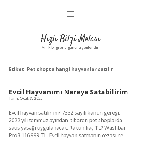
menüyü
Anasayfa
aç
Gizlilik Politikası
Hızlı Bilgi Molası
Yasal Uyarı
Anlık bilgilerle gününü şenlendir!
Hakkımızda
Etiket:
Pet shopta hangi hayvanlar satılır
Evcil Hayvanımı Nereye Satabilirim
Tarih: Ocak 3, 2025
Evcil hayvan satılır mı? 7332 sayılı kanun gereği,
2022 yılı temmuz ayından itibaren pet shoplarda
satış yasağı uygulanacak. Rakun kaç TL? Washbär
Pro3 116.999 TL. Evcil hayvan satmanın cezası ne