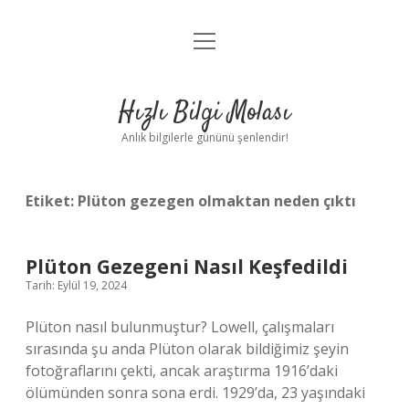
menüyü
Anasayfa
aç
Gizlilik Politikası
Hızlı Bilgi Molası
Yasal Uyarı
Anlık bilgilerle gününü şenlendir!
Hakkımızda
Etiket:
Plüton gezegen olmaktan neden çıktı
Plüton Gezegeni Nasıl Keşfedildi
Tarih: Eylül 19, 2024
Plüton nasıl bulunmuştur? Lowell, çalışmaları
sırasında şu anda Plüton olarak bildiğimiz şeyin
fotoğraflarını çekti, ancak araştırma 1916’daki
ölümünden sonra sona erdi. 1929’da, 23 yaşındaki