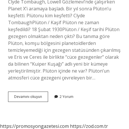
Clyde Tombaugh, Lowell Gözlemevi’nde çalışırken
Planet X’i aramaya başladı. Bir yıl sonra Plüton’u
keşfetti. Plütonu kim keşfetti? Clyde
TombaughPlüton / Kaşif Plüton ne zaman
keşfedildi? 18 Şubat 1930Plüton / Keşif tarihi Plüton
gezegen olmaktan neden çıktı? Bu tanıma göre
Plüton, komşu bölgesini planetoidlerden
temizleyemediği için gezegen statüsünden çıkarılmış
ve Eris ve Ceres ile birlikte “cüce gezegenler” olarak
da bilinen “Kuiper Kuşağı” adlı yeni bir kümeye
yerleştirilmiştir. Plüton içinde ne var? Plüton’un
atmosferi cüce gezegeni çevreleyen bir…
Plüton
Devamını okuyun
2 Yorum
Gezegeni
Nasıl
Keşfedildi
https://promosyongazetesi.com
https://zod.com.tr