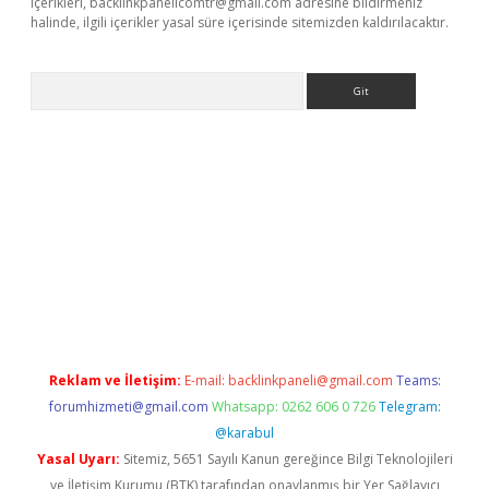
içerikleri,
backlinkpanelicomtr@gmail.com
adresine bildirmeniz
halinde, ilgili içerikler yasal süre içerisinde sitemizden kaldırılacaktır.
Arama
dcasino giriş
Reklam ve İletişim:
E-mail:
backlinkpaneli@gmail.com
Teams:
forumhizmeti@gmail.com
Whatsapp: 0262 606 0 726
Telegram:
@karabul
Yasal Uyarı:
Sitemiz, 5651 Sayılı Kanun gereğince Bilgi Teknolojileri
ve İletişim Kurumu (BTK) tarafından onaylanmış bir Yer Sağlayıcı