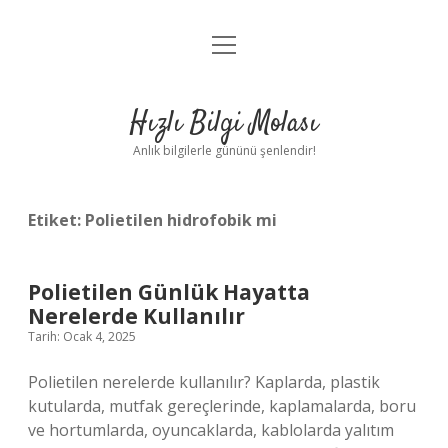
menüyü
Anasayfa
aç
Gizlilik Politikası
Hızlı Bilgi Molası
Yasal Uyarı
Anlık bilgilerle gününü şenlendir!
Hakkımızda
Etiket:
Polietilen hidrofobik mi
Polietilen Günlük Hayatta
Nerelerde Kullanılır
Tarih: Ocak 4, 2025
Polietilen nerelerde kullanılır? Kaplarda, plastik
kutularda, mutfak gereçlerinde, kaplamalarda, boru
ve hortumlarda, oyuncaklarda, kablolarda yalıtım