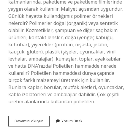
katmanlarında, paketleme ve paketleme filmlerinde
yaygın olarak kullanılır. Maliyet açısından uygundur.
Günlük hayatta kullandığımız polimer örnekleri
nelerdir? Polimerler doğal (organik) veya sentetik
olabilir. Kozmetikler, şampuan ve diğer saç bakım
ürünleri, kontakt lensler, doğa (yengeç kabuğu,
kehribar), yiyecekler (protein, nişasta, jelatin,
kauçuk, glüten), plastik (şişeler, oyuncaklar, vinil
levhalar, ambalajlar), kumaşlar, toplar, ayakkabılar
ve hatta DNA’nızda! Polietilen hammadde nerede
kullanılır? Polietilen hammaddesi dünya çapında
birçok farklı malzemeyi üretmek için kullanılır.
Bunlara kaplar, borular, mutfak aletleri, oyuncaklar,
kablo izolatörleri ve ambalajlar dahildir. Çok çeşitli
üretim alanlarında kullanılan polietilen…
Polietilen
Devamını okuyun
Yorum Bırak
Günlük
Hayatta