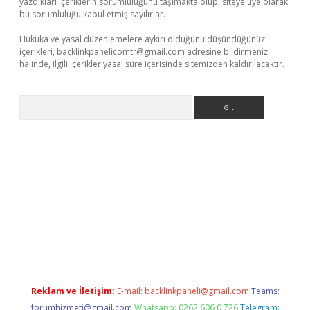
yazdıkları içeriklerin sorumluluğunu taşımakta olup, siteye üye olarak
bu sorumluluğu kabul etmiş sayılırlar.
Hukuka ve yasal düzenlemelere aykırı olduğunu düşündüğünüz
içerikleri,
backlinkpanelicomtr@gmail.com
adresine bildirmeniz
halinde, ilgili içerikler yasal süre içerisinde sitemizden kaldırılacaktır.
Arama
dcasino giriş
Reklam ve İletişim:
E-mail:
backlinkpaneli@gmail.com
Teams:
forumhizmeti@gmail.com
Whatsapp: 0262 606 0 726
Telegram: