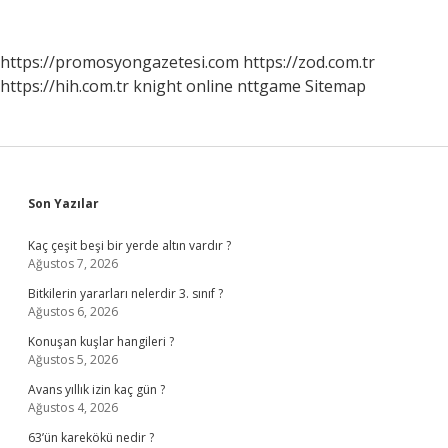
Nerelerde
Kullanılır
https://promosyongazetesi.com
https://zod.com.tr
https://hih.com.tr
knight online
nttgame
Sitemap
Sidebar
Son Yazılar
Kaç çeşit beşi bir yerde altın vardır ?
Ağustos 7, 2026
Bitkilerin yararları nelerdir 3. sınıf ?
Ağustos 6, 2026
Konuşan kuşlar hangileri ?
Ağustos 5, 2026
Avans yıllık izin kaç gün ?
Ağustos 4, 2026
63’ün karekökü nedir ?