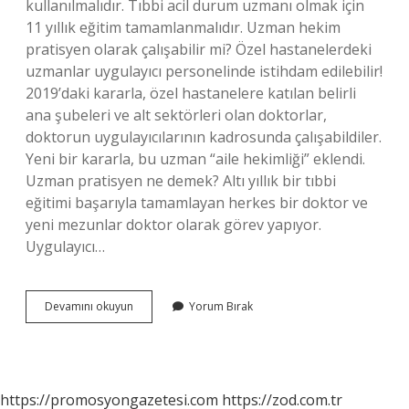
kullanılmalıdır. Tıbbi acil durum uzmanı olmak için
11 yıllık eğitim tamamlanmalıdır. Uzman hekim
pratisyen olarak çalışabilir mi? Özel hastanelerdeki
uzmanlar uygulayıcı personelinde istihdam edilebilir!
2019’daki kararla, özel hastanelere katılan belirli
ana şubeleri ve alt sektörleri olan doktorlar,
doktorun uygulayıcılarının kadrosunda çalışabildiler.
Yeni bir kararla, bu uzman “aile hekimliği” eklendi.
Uzman pratisyen ne demek? Altı yıllık bir tıbbi
eğitimi başarıyla tamamlayan herkes bir doktor ve
yeni mezunlar doktor olarak görev yapıyor.
Uygulayıcı…
Pratisyen
Devamını okuyun
Yorum Bırak
Hekim
Uzman
Olabilir
Mi
https://promosyongazetesi.com
https://zod.com.tr