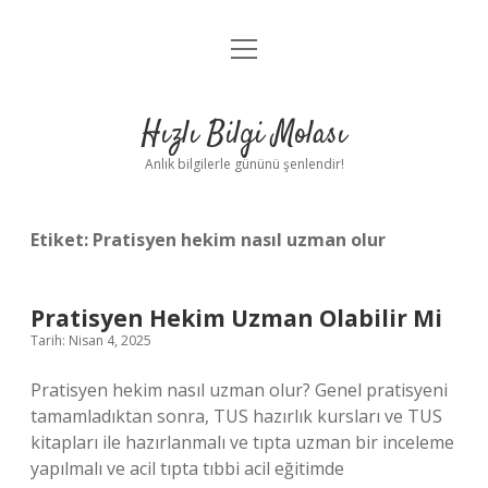
menüyü
Anasayfa
aç
Gizlilik Politikası
Hızlı Bilgi Molası
Yasal Uyarı
Anlık bilgilerle gününü şenlendir!
Hakkımızda
Etiket:
Pratisyen hekim nasıl uzman olur
Pratisyen Hekim Uzman Olabilir Mi
Tarih: Nisan 4, 2025
Pratisyen hekim nasıl uzman olur? Genel pratisyeni
tamamladıktan sonra, TUS hazırlık kursları ve TUS
kitapları ile hazırlanmalı ve tıpta uzman bir inceleme
yapılmalı ve acil tıpta tıbbi acil eğitimde