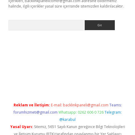
içerikleri,
backlinkpanelicomtr@gmail.com
adresine bildirmeniz
halinde, ilgili içerikler yasal süre içerisinde sitemizden kaldırılacaktır.
Arama
dcasino giriş
Reklam ve İletişim:
E-mail:
backlinkpaneli@gmail.com
Teams:
forumhizmeti@gmail.com
Whatsapp: 0262 606 0 726
Telegram:
@karabul
Yasal Uyarı:
Sitemiz, 5651 Sayılı Kanun gereğince Bilgi Teknolojileri
ve İletişim Kurumu (BTK) tarafından onaylanmış bir Yer Sağlayıcı