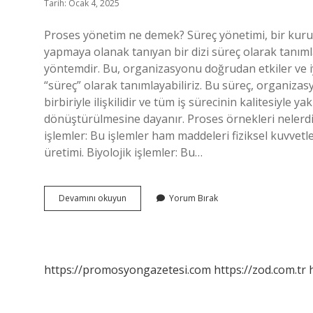
Tarih: Ocak 4, 2025
Proses yönetim ne demek? Süreç yönetimi, bir kurum
yapmaya olanak tanıyan bir dizi süreç olarak tanımlan
yöntemdir. Bu, organizasyonu doğrudan etkiler ve iyi
“süreç” olarak tanımlayabiliriz. Bu süreç, organizasy
birbiriyle ilişkilidir ve tüm iş sürecinin kalitesiyle ya
dönüştürülmesine dayanır. Proses örnekleri nelerdir? 
işlemler: Bu işlemler ham maddeleri fiziksel kuvvetl
üretimi. Biyolojik işlemler: Bu…
Proses
Devamını okuyun
Yorum Bırak
Yönetimi
Nedir
https://promosyongazetesi.com
https://zod.com.tr