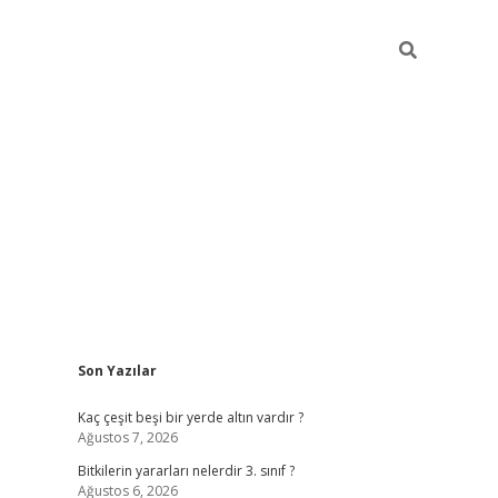
Sidebar
Son Yazılar
vdcasino g
Kaç çeşit beşi bir yerde altın vardır ?
Ağustos 7, 2026
Bitkilerin yararları nelerdir 3. sınıf ?
Ağustos 6, 2026