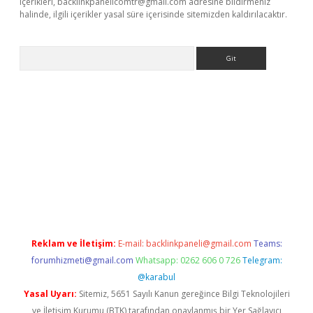
içerikleri,
backlinkpanelicomtr@gmail.com
adresine bildirmeniz
halinde, ilgili içerikler yasal süre içerisinde sitemizden kaldırılacaktır.
Arama
dcasino giriş
Reklam ve İletişim:
E-mail:
backlinkpaneli@gmail.com
Teams:
forumhizmeti@gmail.com
Whatsapp: 0262 606 0 726
Telegram:
@karabul
Yasal Uyarı:
Sitemiz, 5651 Sayılı Kanun gereğince Bilgi Teknolojileri
ve İletişim Kurumu (BTK) tarafından onaylanmış bir Yer Sağlayıcı