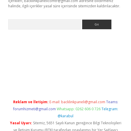
içerikleri,
backlinkpanelicomtr@gmail.com
adresine bildirmeniz
halinde, ilgili içerikler yasal süre içerisinde sitemizden kaldırılacaktır.
Arama
dcasino giriş
Reklam ve İletişim:
E-mail:
backlinkpaneli@gmail.com
Teams:
forumhizmeti@gmail.com
Whatsapp: 0262 606 0 726
Telegram:
@karabul
Yasal Uyarı:
Sitemiz, 5651 Sayılı Kanun gereğince Bilgi Teknolojileri
ve İletişim Kurumu (BTK) tarafından onaylanmış bir Yer Sağlayıcı