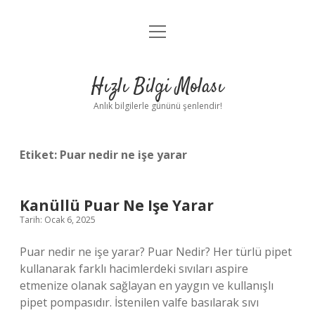
menüyü
Anasayfa
aç
Gizlilik Politikası
Hızlı Bilgi Molası
Yasal Uyarı
Anlık bilgilerle gününü şenlendir!
Hakkımızda
Etiket:
Puar nedir ne işe yarar
Kanüllü Puar Ne Işe Yarar
Tarih: Ocak 6, 2025
Puar nedir ne işe yarar? Puar Nedir? Her türlü pipet
kullanarak farklı hacimlerdeki sıvıları aspire
etmenize olanak sağlayan en yaygın ve kullanışlı
pipet pompasıdır. İstenilen valfe basılarak sıvı