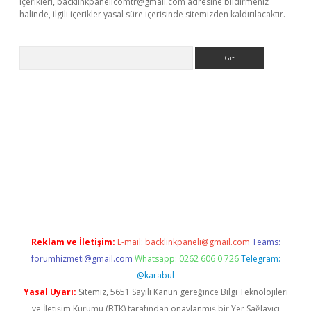
içerikleri,
backlinkpanelicomtr@gmail.com
adresine bildirmeniz
halinde, ilgili içerikler yasal süre içerisinde sitemizden kaldırılacaktır.
Arama
vdcasino giriş
Reklam ve İletişim:
E-mail:
backlinkpaneli@gmail.com
Teams:
forumhizmeti@gmail.com
Whatsapp: 0262 606 0 726
Telegram:
@karabul
Yasal Uyarı:
Sitemiz, 5651 Sayılı Kanun gereğince Bilgi Teknolojileri
ve İletişim Kurumu (BTK) tarafından onaylanmış bir Yer Sağlayıcı