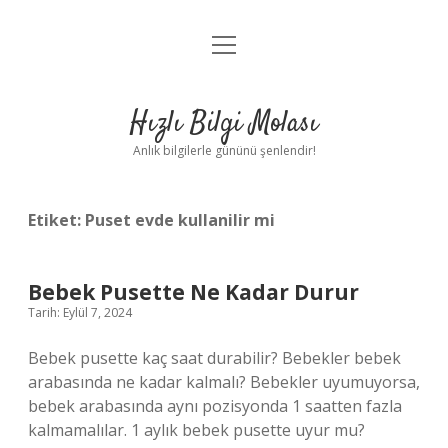
menüyü
Anasayfa
aç
Gizlilik Politikası
Hızlı Bilgi Molası
Yasal Uyarı
Anlık bilgilerle gününü şenlendir!
Hakkımızda
Etiket:
Puset evde kullanilir mi
Bebek Pusette Ne Kadar Durur
Tarih: Eylül 7, 2024
Bebek pusette kaç saat durabilir? Bebekler bebek
arabasında ne kadar kalmalı? Bebekler uyumuyorsa,
bebek arabasında aynı pozisyonda 1 saatten fazla
kalmamalılar. 1 aylık bebek pusette uyur mu?