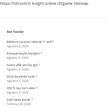
https://hih.com.tr
knight online
nttgame
Sitemap
Sidebar
Son Yazılar
Bitkilerin yararları nelerdir 3. sınıf ?
Ağustos 6, 2026
Konuşan kuşlar hangileri ?
Ağustos 5, 2026
Avans yıllık izin kaç gün ?
Ağustos 4, 2026
63’ün karekökü nedir ?
Ağustos 3, 2026
300 TL kaç euro alınır ?
Ağustos 3, 2026
Şeyh İslam kimdir ?
Temmuz 30, 2026