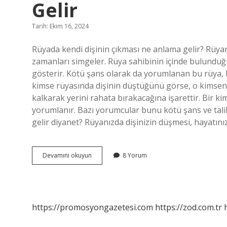
Gelir
Tarih: Ekim 16, 2024
Rüyada kendi dişinin çıkması ne anlama gelir? Rüyanı
zamanları simgeler. Rüya sahibinin içinde bulunduğu
gösterir. Kötü şans olarak da yorumlanan bu rüya, b
kimse rüyasında dişinin düştüğünü görse, o kimseni
kalkarak yerini rahata bırakacağına işarettir. Bir k
yorumlanır. Bazı yorumcular bunu kötü şans ve talih
gelir diyanet? Rüyanızda dişinizin düşmesi, hayatını
Rüyada
Devamını okuyun
8 Yorum
Dişin
Yerinden
Çıkması
Ne
Anlama
https://promosyongazetesi.com
https://zod.com.tr
Gelir