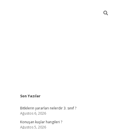
Sidebar
Son Yazılar
vdcasino g
Bitkilerin yararları nelerdir 3. sınıf ?
Ağustos 6, 2026
Konuşan kuşlar hangileri ?
Ağustos 5, 2026