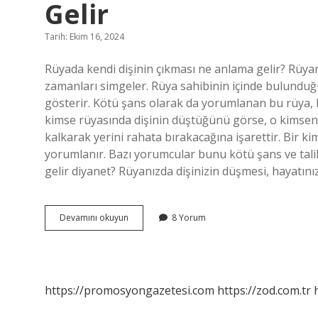
Gelir
Tarih: Ekim 16, 2024
Rüyada kendi dişinin çıkması ne anlama gelir? Rüyanı
zamanları simgeler. Rüya sahibinin içinde bulunduğu
gösterir. Kötü şans olarak da yorumlanan bu rüya, b
kimse rüyasında dişinin düştüğünü görse, o kimseni
kalkarak yerini rahata bırakacağına işarettir. Bir k
yorumlanır. Bazı yorumcular bunu kötü şans ve talih
gelir diyanet? Rüyanızda dişinizin düşmesi, hayatını
Rüyada
Devamını okuyun
8 Yorum
Dişin
Yerinden
Çıkması
Ne
Anlama
https://promosyongazetesi.com
https://zod.com.tr
Gelir