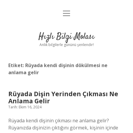
menüyü
Anasayfa
aç
Gizlilik Politikası
Hızlı Bilgi Molası
Yasal Uyarı
Anlık bilgilerle gününü şenlendir!
Hakkımızda
Etiket:
Rüyada kendi dişinin dökülmesi ne
anlama gelir
Rüyada Dişin Yerinden Çıkması Ne
Anlama Gelir
Tarih: Ekim 16, 2024
Rüyada kendi dişinin çıkması ne anlama gelir?
Rüyanızda dişinizin çıktığını görmek, kişinin içinde