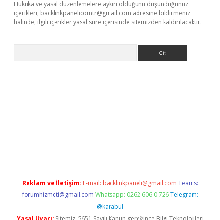
Hukuka ve yasal düzenlemelere aykırı olduğunu düşündüğünüz
içerikleri,
backlinkpanelicomtr@gmail.com
adresine bildirmeniz
halinde, ilgili içerikler yasal süre içerisinde sitemizden kaldırılacaktır.
Arama
dcasino giriş
Reklam ve İletişim:
E-mail:
backlinkpaneli@gmail.com
Teams:
forumhizmeti@gmail.com
Whatsapp: 0262 606 0 726
Telegram:
@karabul
Yasal Uyarı:
Sitemiz, 5651 Sayılı Kanun gereğince Bilgi Teknolojileri