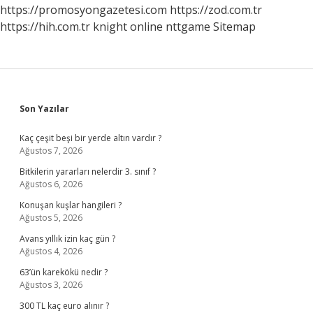
Anlama
https://promosyongazetesi.com
https://zod.com.tr
Gelir
https://hih.com.tr
knight online
nttgame
Sitemap
Sidebar
Son Yazılar
Kaç çeşit beşi bir yerde altın vardır ?
Ağustos 7, 2026
Bitkilerin yararları nelerdir 3. sınıf ?
Ağustos 6, 2026
Konuşan kuşlar hangileri ?
Ağustos 5, 2026
Avans yıllık izin kaç gün ?
Ağustos 4, 2026
63’ün karekökü nedir ?
Ağustos 3, 2026
300 TL kaç euro alınır ?