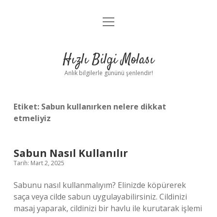
menüyü
Anasayfa
aç
Gizlilik Politikası
Hızlı Bilgi Molası
Yasal Uyarı
Anlık bilgilerle gününü şenlendir!
Hakkımızda
Etiket:
Sabun kullanırken nelere dikkat
etmeliyiz
Sabun Nasıl Kullanılır
Tarih: Mart 2, 2025
Sabunu nasıl kullanmalıyım? Elinizde köpürerek
saça veya cilde sabun uygulayabilirsiniz. Cildinizi
masaj yaparak, cildinizi bir havlu ile kurutarak işlemi