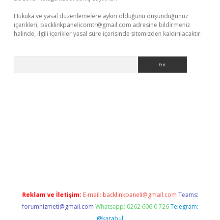
Hukuka ve yasal düzenlemelere aykırı olduğunu düşündüğünüz
içerikleri,
backlinkpanelicomtr@gmail.com
adresine bildirmeniz
halinde, ilgili içerikler yasal süre içerisinde sitemizden kaldırılacaktır.
Arama
casino giriş
Reklam ve İletişim:
E-mail:
backlinkpaneli@gmail.com
Teams:
forumhizmeti@gmail.com
Whatsapp: 0262 606 0 726
Telegram:
@karabul