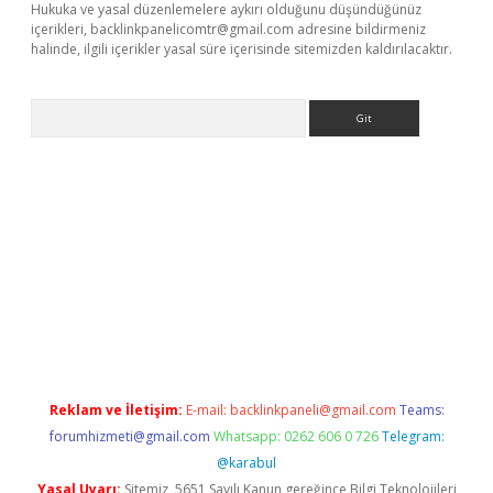
Hukuka ve yasal düzenlemelere aykırı olduğunu düşündüğünüz
içerikleri,
backlinkpanelicomtr@gmail.com
adresine bildirmeniz
halinde, ilgili içerikler yasal süre içerisinde sitemizden kaldırılacaktır.
Arama
dcasino giriş
Reklam ve İletişim:
E-mail:
backlinkpaneli@gmail.com
Teams:
forumhizmeti@gmail.com
Whatsapp: 0262 606 0 726
Telegram:
@karabul
Yasal Uyarı:
Sitemiz, 5651 Sayılı Kanun gereğince Bilgi Teknolojileri