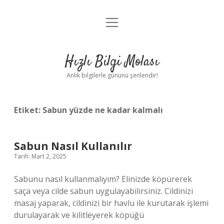
menüyü
Anasayfa
aç
Gizlilik Politikası
Hızlı Bilgi Molası
Yasal Uyarı
Anlık bilgilerle gününü şenlendir!
Hakkımızda
Etiket:
Sabun yüzde ne kadar kalmalı
Sabun Nasıl Kullanılır
Tarih: Mart 2, 2025
Sabunu nasıl kullanmalıyım? Elinizde köpürerek
saça veya cilde sabun uygulayabilirsiniz. Cildinizi
masaj yaparak, cildinizi bir havlu ile kurutarak işlemi
durulayarak ve kilitleyerek köpüğü