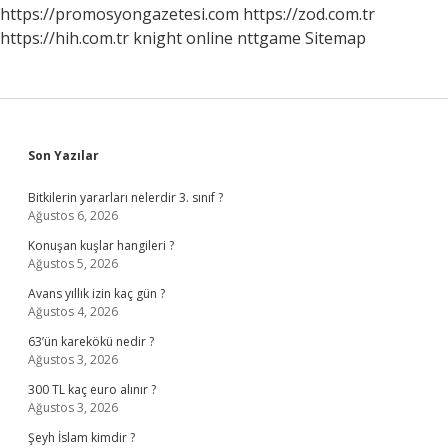
https://promosyongazetesi.com
https://zod.com.tr
https://hih.com.tr
knight online
nttgame
Sitemap
Sidebar
Son Yazılar
Bitkilerin yararları nelerdir 3. sınıf ?
Ağustos 6, 2026
Konuşan kuşlar hangileri ?
Ağustos 5, 2026
Avans yıllık izin kaç gün ?
Ağustos 4, 2026
63’ün karekökü nedir ?
Ağustos 3, 2026
300 TL kaç euro alınır ?
Ağustos 3, 2026
Şeyh İslam kimdir ?