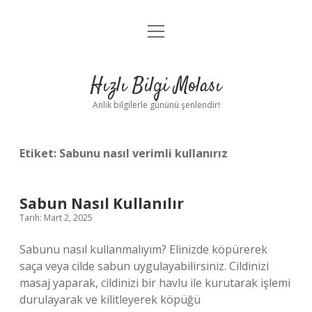
menüyü
Anasayfa
aç
Gizlilik Politikası
Hızlı Bilgi Molası
Yasal Uyarı
Anlık bilgilerle gününü şenlendir!
Hakkımızda
Etiket:
Sabunu nasıl verimli kullanırız
Sabun Nasıl Kullanılır
Tarih: Mart 2, 2025
Sabunu nasıl kullanmalıyım? Elinizde köpürerek
saça veya cilde sabun uygulayabilirsiniz. Cildinizi
masaj yaparak, cildinizi bir havlu ile kurutarak işlemi
durulayarak ve kilitleyerek köpüğü