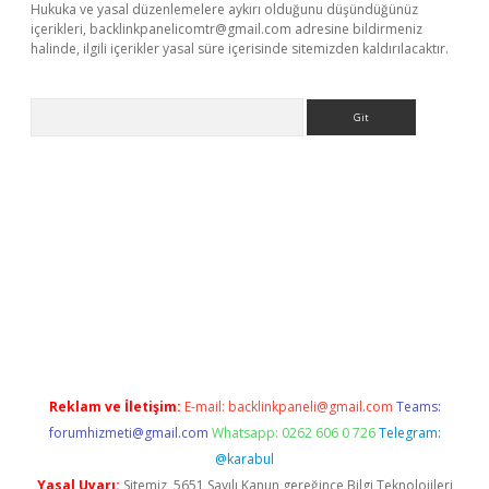
Hukuka ve yasal düzenlemelere aykırı olduğunu düşündüğünüz
içerikleri,
backlinkpanelicomtr@gmail.com
adresine bildirmeniz
halinde, ilgili içerikler yasal süre içerisinde sitemizden kaldırılacaktır.
Arama
dcasino giriş
Reklam ve İletişim:
E-mail:
backlinkpaneli@gmail.com
Teams:
forumhizmeti@gmail.com
Whatsapp: 0262 606 0 726
Telegram:
@karabul
Yasal Uyarı:
Sitemiz, 5651 Sayılı Kanun gereğince Bilgi Teknolojileri