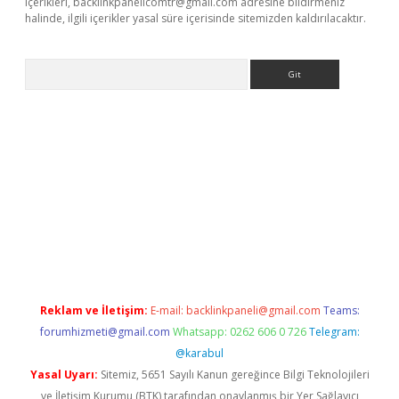
içerikleri,
backlinkpanelicomtr@gmail.com
adresine bildirmeniz
halinde, ilgili içerikler yasal süre içerisinde sitemizden kaldırılacaktır.
Arama
dcasino giriş
Reklam ve İletişim:
E-mail:
backlinkpaneli@gmail.com
Teams:
forumhizmeti@gmail.com
Whatsapp: 0262 606 0 726
Telegram:
@karabul
Yasal Uyarı:
Sitemiz, 5651 Sayılı Kanun gereğince Bilgi Teknolojileri
ve İletişim Kurumu (BTK) tarafından onaylanmış bir Yer Sağlayıcı