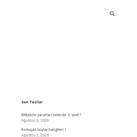
Sidebar
Son Yazılar
vdcasino g
Bitkilerin yararları nelerdir 3. sınıf ?
Ağustos 6, 2026
Konuşan kuşlar hangileri ?
Ağustos 5, 2026