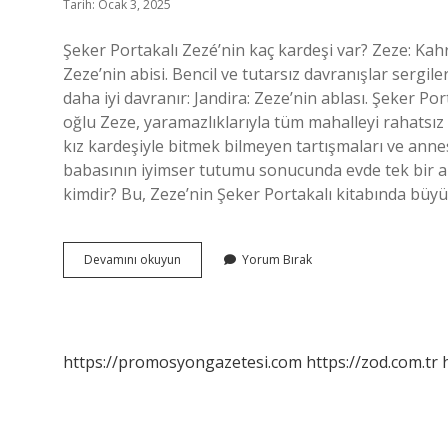
Tarih: Ocak 3, 2025
Şeker Portakalı Zezé’nin kaç kardeşi var? Zeze: Kahr
Zeze’nin abisi. Bencil ve tutarsız davranışlar sergil
daha iyi davranır: Jandira: Zeze’nin ablası. Şeker Por
oğlu Zeze, yaramazlıklarıyla tüm mahalleyi rahatsız
kız kardeşiyle bitmek bilmeyen tartışmaları ve ann
babasının iyimser tutumu sonucunda evde tek bir ar
kimdir? Bu, Zeze’nin Şeker Portakalı kitabında büy
Zeze
Devamını okuyun
Yorum Bırak
Nin
Kaç
Kardeşi
Var
https://promosyongazetesi.com
https://zod.com.tr