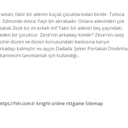
aman, fakir bir ailenin küçük çocuklarından biridir. Totoca:
er. Edmundo Amca: Yaşlı bir akrabadır. Onlara ailesinden çok
takalı Zezé kız mı erkek mi? Fakir bir ailenin beş yaşındaki
 eden bir çocuktur. Zezé’nin arkadaşı kimdir? Zéze’nin üvey
esinin düzen ve düzen konusundaki baskısına karşın
kadaşı kalmıştır; ev aşçısı Dadada. Şeker Portakalı Dindinha
ükannesini tanımlamak için kullandığı…
https://hih.com.tr
knight online
nttgame
Sitemap