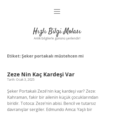
menüyü
Anasayfa
aç
Gizlilik Politikası
Hızlı Bilgi Molası
Yasal Uyarı
Anlık bilgilerle gününü şenlendir!
Hakkımızda
Etiket:
Şeker portakalı müstehcen mi
Zeze Nin Kaç Kardeşi Var
Tarih: Ocak 3, 2025
Şeker Portakalı Zezé’nin kaç kardeşi var? Zeze:
Kahraman, fakir bir ailenin küçük çocuklarından
biridir. Totoca: Zeze’nin abisi. Bencil ve tutarsız
davranışlar sergiler. Edmundo Amca: Yaşlı bir