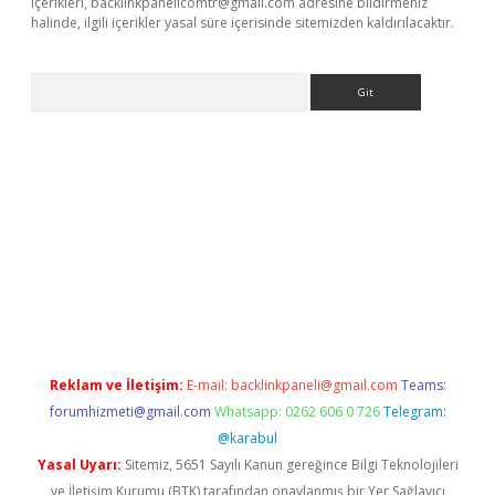
içerikleri,
backlinkpanelicomtr@gmail.com
adresine bildirmeniz
halinde, ilgili içerikler yasal süre içerisinde sitemizden kaldırılacaktır.
Arama
dcasino giriş
Reklam ve İletişim:
E-mail:
backlinkpaneli@gmail.com
Teams:
forumhizmeti@gmail.com
Whatsapp: 0262 606 0 726
Telegram:
@karabul
Yasal Uyarı:
Sitemiz, 5651 Sayılı Kanun gereğince Bilgi Teknolojileri
ve İletişim Kurumu (BTK) tarafından onaylanmış bir Yer Sağlayıcı