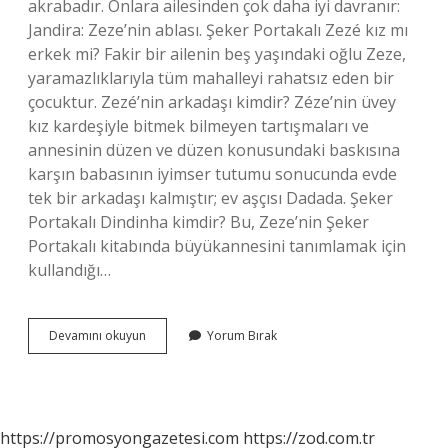
akrabadır. Onlara ailesinden çok daha iyi davranır:
Jandira: Zeze’nin ablası. Şeker Portakalı Zezé kız mı
erkek mi? Fakir bir ailenin beş yaşındaki oğlu Zeze,
yaramazlıklarıyla tüm mahalleyi rahatsız eden bir
çocuktur. Zezé’nin arkadaşı kimdir? Zéze’nin üvey
kız kardeşiyle bitmek bilmeyen tartışmaları ve
annesinin düzen ve düzen konusundaki baskısına
karşın babasının iyimser tutumu sonucunda evde
tek bir arkadaşı kalmıştır; ev aşçısı Dadada. Şeker
Portakalı Dindinha kimdir? Bu, Zeze’nin Şeker
Portakalı kitabında büyükannesini tanımlamak için
kullandığı…
Zeze
Devamını okuyun
Yorum Bırak
Nin
Kaç
Kardeşi
Var
https://promosyongazetesi.com
https://zod.com.tr