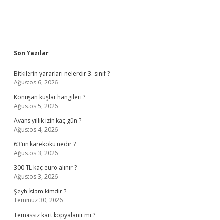
Sidebar
Son Yazılar
Bitkilerin yararları nelerdir 3. sınıf ?
Ağustos 6, 2026
Konuşan kuşlar hangileri ?
Ağustos 5, 2026
Avans yıllık izin kaç gün ?
Ağustos 4, 2026
63’ün karekökü nedir ?
Ağustos 3, 2026
300 TL kaç euro alınır ?
Ağustos 3, 2026
Şeyh İslam kimdir ?
Temmuz 30, 2026
Temassız kart kopyalanır mı ?