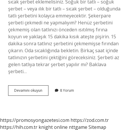
sıcak şerbet eklemelisiniz. Soğuk bir tatlı – soğuk
şerbet – veya ılık bir tatlı – sıcak şerbet – olduğunda
tatlı şerbetini kolayca emmeyecektir. Şekerpare
şerbeti çekmedi ne yapmalıyım? Henüz şerbetini
çekmemiş olan tatlınızı önceden ısıtılmış fırına
koyun ve yaklaşık 15 dakika kısık ateşte pişirin. 15
dakika sonra tatlınız şerbetini çekmemişse fırından
çıkarın. Oda sıcaklığında bekletin. Birkaç saat içinde
tatlınızın şerbetini çektiğini göreceksiniz. Şerbeti az
gelen tatlıya tekrar şerbet yapılır mı? Baklava
şerbeti…
Tatlı
Devamını okuyun
8 Yorum
Şerbeti
Çekmezse
Ne
Yapılır
https://promosyongazetesi.com
https://zod.com.tr
https://hih.com.tr
knight online
nttgame
Sitemap