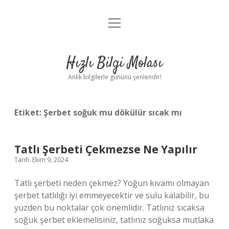
menüyü
Anasayfa
aç
Gizlilik Politikası
Hızlı Bilgi Molası
Yasal Uyarı
Anlık bilgilerle gününü şenlendir!
Hakkımızda
Etiket:
Şerbet soğuk mu dökülür sıcak mı
Tatlı Şerbeti Çekmezse Ne Yapılır
Tarih: Ekim 9, 2024
Tatlı şerbeti neden çekmez? Yoğun kıvamı olmayan
şerbet tatlılığı iyi emmeyecektir ve sulu kalabilir, bu
yüzden bu noktalar çok önemlidir. Tatlınız sıcaksa
soğuk şerbet eklemelisiniz, tatlınız soğuksa mutlaka