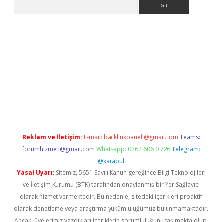
Arama
vdcasino giriş
Reklam ve İletişim:
E-mail:
backlinkpaneli@gmail.com
Teams:
forumhizmeti@gmail.com
Whatsapp: 0262 606 0 726
Telegram:
@karabul
Yasal Uyarı:
Sitemiz, 5651 Sayılı Kanun gereğince Bilgi Teknolojileri
ve İletişim Kurumu (BTK) tarafından onaylanmış bir Yer Sağlayıcı
olarak hizmet vermektedir. Bu nedenle, sitedeki içerikleri proaktif
olarak denetleme veya araştırma yükümlülüğümüz bulunmamaktadır.
Ancak, üyelerimiz yazdıkları içeriklerin sorumluluğunu taşımakta olup,