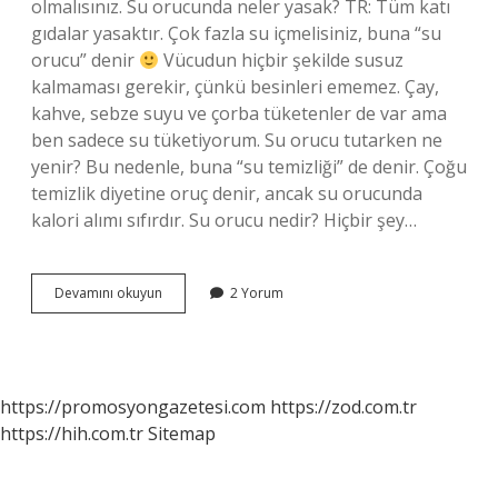
olmalısınız. Su orucunda neler yasak? TR: Tüm katı
gıdalar yasaktır. Çok fazla su içmelisiniz, buna “su
orucu” denir
Vücudun hiçbir şekilde susuz
kalmaması gerekir, çünkü besinleri ememez. Çay,
kahve, sebze suyu ve çorba tüketenler de var ama
ben sadece su tüketiyorum. Su orucu tutarken ne
yenir? Bu nedenle, buna “su temizliği” de denir. Çoğu
temizlik diyetine oruç denir, ancak su orucunda
kalori alımı sıfırdır. Su orucu nedir? Hiçbir şey…
Su
Devamını okuyun
2 Yorum
Orucunda
Neler
Serbest
https://promosyongazetesi.com
https://zod.com.tr
https://hih.com.tr
Sitemap