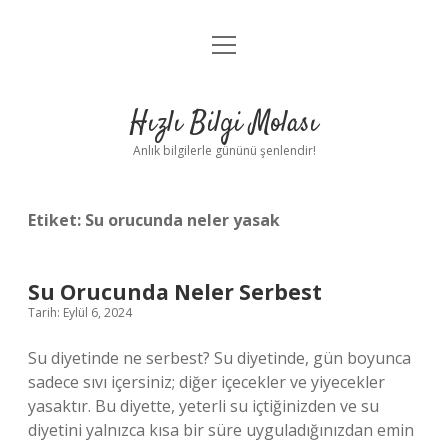
menüyü
Anasayfa
aç
Gizlilik Politikası
Hızlı Bilgi Molası
Yasal Uyarı
Anlık bilgilerle gününü şenlendir!
Hakkımızda
Etiket:
Su orucunda neler yasak
Su Orucunda Neler Serbest
Tarih: Eylül 6, 2024
Su diyetinde ne serbest? Su diyetinde, gün boyunca
sadece sıvı içersiniz; diğer içecekler ve yiyecekler
yasaktır. Bu diyette, yeterli su içtiğinizden ve su
diyetini yalnızca kısa bir süre uyguladığınızdan emin