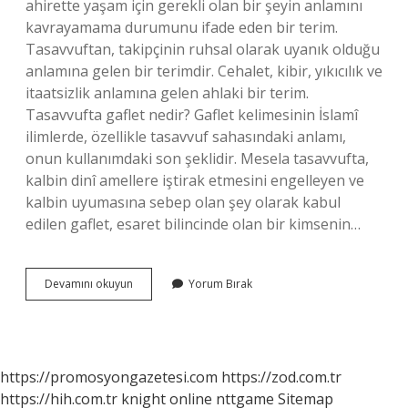
ahirette yaşam için gerekli olan bir şeyin anlamını
kavrayamama durumunu ifade eden bir terim.
Tasavvuftan, takipçinin ruhsal olarak uyanık olduğu
anlamına gelen bir terimdir. Cehalet, kibir, yıkıcılık ve
itaatsizlik anlamına gelen ahlaki bir terim.
Tasavvufta gaflet nedir? Gaflet kelimesinin İslamî
ilimlerde, özellikle tasavvuf sahasındaki anlamı,
onun kullanımdaki son şeklidir. Mesela tasavvufta,
kalbin dinî amellere iştirak etmesini engelleyen ve
kalbin uyumasına sebep olan şey olarak kabul
edilen gaflet, esaret bilincinde olan bir kimsenin…
Gaflet
Devamını okuyun
Yorum Bırak
Hastalığı
Nedir
https://promosyongazetesi.com
https://zod.com.tr
https://hih.com.tr
knight online
nttgame
Sitemap