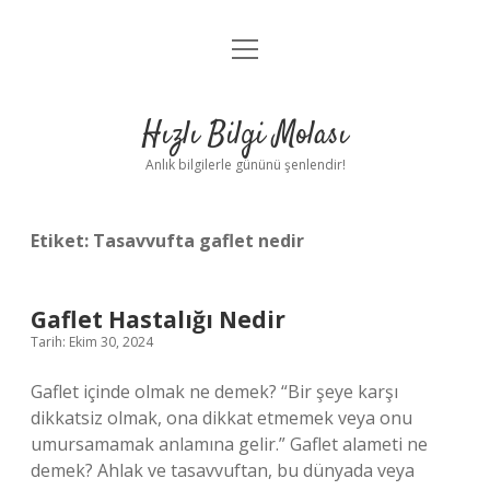
menüyü
Anasayfa
aç
Gizlilik Politikası
Hızlı Bilgi Molası
Yasal Uyarı
Anlık bilgilerle gününü şenlendir!
Hakkımızda
Etiket:
Tasavvufta gaflet nedir
Gaflet Hastalığı Nedir
Tarih: Ekim 30, 2024
Gaflet içinde olmak ne demek? “Bir şeye karşı
dikkatsiz olmak, ona dikkat etmemek veya onu
umursamamak anlamına gelir.” Gaflet alameti ne
demek? Ahlak ve tasavvuftan, bu dünyada veya