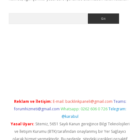
Arama
vdcasino giriş
Reklam ve İletişim:
E-mail:
backlinkpaneli@gmail.com
Teams:
forumhizmeti@gmail.com
Whatsapp: 0262 606 0 726
Telegram:
@karabul
Yasal Uyarı:
Sitemiz, 5651 Sayılı Kanun gereğince Bilgi Teknolojileri
ve İletişim Kurumu (BTK) tarafından onaylanmış bir Yer Sağlayıcı
olarak hizmet vermektedir. Bu nedenle, sitedeki içerikleri proaktif